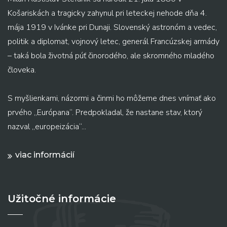
Košariskách a tragicky zahynul pri leteckej nehode dňa 4.
mája 1919 v Ivánke pri Dunaji. Slovenský astronóm a vedec,
politik a diplomat, vojnový letec, generál Francúzskej armády
– taká bola životná púť činorodého, ale skromného mladého
človeka.
S myšlienkami, názormi a činmi ho môžeme dnes vnímať ako
prvého „Európana“. Predpokladal, že nastane stav, ktorý
nazval „europeizácia“...
viac informácií
Užitočné informácie