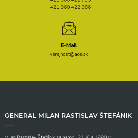
+421 960 422 735
+421 960 422 986
E-Mail
verejnost@aos.sk
GENERAL MILAN RASTISLAV ŠTEFÁNIK
Milan Rastislav Štefánik sa narodil 21. júla 1880 v