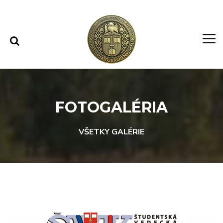
Rovno na obsah
Rovno na menu
FOTOGALÉRIA
VŠETKY GALÉRIE