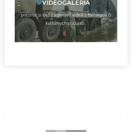
VIDEOGALÉRIA
prezrite si tiež zaujímavé videá z tréningov či
kultúrnych podujatí...