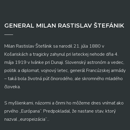
GENERAL MILAN RASTISLAV ŠTEFÁNIK
Milan Rastislav Štefánik sa narodil 21. júla 1880 v
Košariskách a tragicky zahynul pri leteckej nehode dňa 4.
mája 1919 v Ivánke pri Dunaji. Slovenský astronóm a vedec,
politik a diplomat, vojnový letec, generál Francúzskej armády
– taká bola životná púť činorodého, ale skromného mladého
človeka.
S myšlienkami, názormi a činmi ho môžeme dnes vnímať ako
prvého „Európana“. Predpokladal, že nastane stav, ktorý
nazval „europeizácia“...