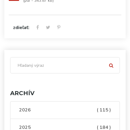
(pdf - 343.87 kB)
zdieľať:
ARCHÍV
2026
( 115 )
2025
( 184 )