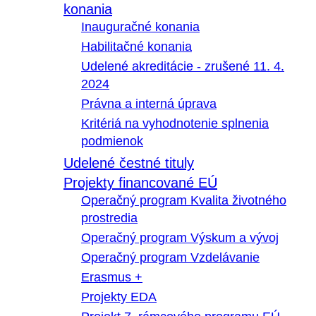
konania
Inauguračné konania
Habilitačné konania
Udelené akreditácie - zrušené 11. 4.
2024
Právna a interná úprava
Kritériá na vyhodnotenie splnenia
podmienok
Udelené čestné tituly
Projekty financované EÚ
Operačný program Kvalita životného
prostredia
Operačný program Výskum a vývoj
Operačný program Vzdelávanie
Erasmus +
Projekty EDA