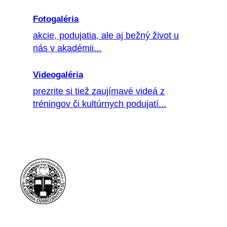
Fotogaléria
akcie, podujatia, ale aj bežný život u
nás v akadémii...
Videogaléria
prezrite si tiež zaujímavé videá z
tréningov či kultúrnych podujatí...