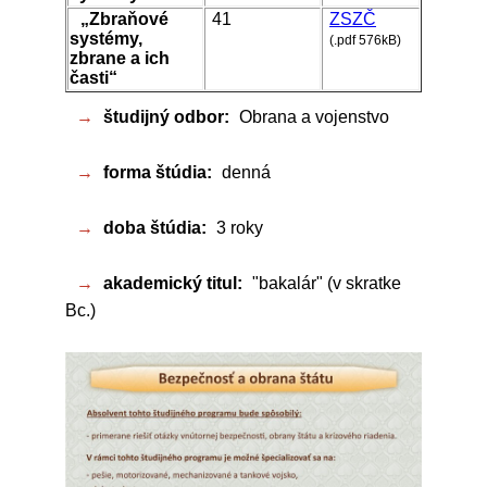
„Zbraňové
41
ZSZČ
systémy,
(.pdf 576kB)
zbrane a ich
časti“
→
študijný odbor:
Obrana a vojenstvo
→
forma štúdia:
denná
→
doba štúdia:
3 roky
→
akademický titul:
"bakalár" (v skratke
Bc.)