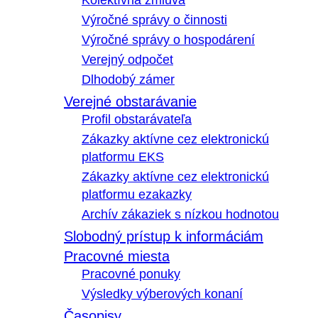
Kolektívna zmluva
Výročné správy o činnosti
Výročné správy o hospodárení
Verejný odpočet
Dlhodobý zámer
Verejné obstarávanie
Profil obstarávateľa
Zákazky aktívne cez elektronickú
platformu EKS
Zákazky aktívne cez elektronickú
platformu ezakazky
Archív zákaziek s nízkou hodnotou
Slobodný prístup k informáciám
Pracovné miesta
Pracovné ponuky
Výsledky výberových konaní
Časopisy