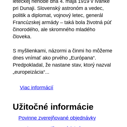
leteckej nehode dňa 4. mája 1919 v Ivánke
pri Dunaji. Slovenský astronóm a vedec,
politik a diplomat, vojnový letec, generál
Francúzskej armády – taká bola životná púť
činorodého, ale skromného mladého
človeka.
S myšlienkami, názormi a činmi ho môžeme
dnes vnímať ako prvého „Európana“.
Predpokladal, že nastane stav, ktorý nazval
„europeizácia“...
Viac informácií
Užitočné informácie
Povinne zverejňované objednávky