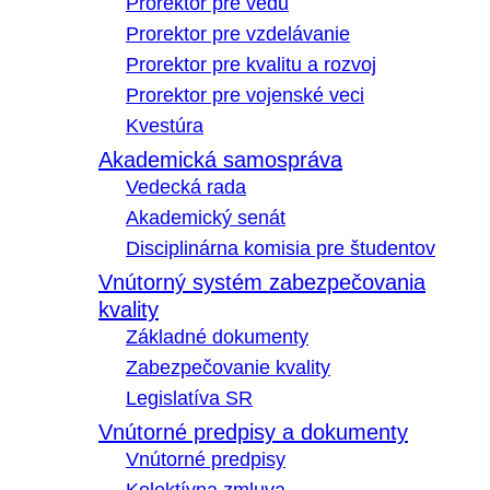
Prorektor pre vedu
Prorektor pre vzdelávanie
Prorektor pre kvalitu a rozvoj
Prorektor pre vojenské veci
Kvestúra
Akademická samospráva
Vedecká rada
Akademický senát
Disciplinárna komisia pre študentov
Vnútorný systém zabezpečovania
kvality
Základné dokumenty
Zabezpečovanie kvality
Legislatíva SR
Vnútorné predpisy a dokumenty
Vnútorné predpisy