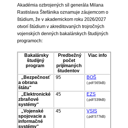
Akadémia ozbrojených síl generála Milana
Rastislava Štefánika oznamuje záujemcom o
štúdium, že v akademickom roku 2026/2027
otvorí štúdium v akreditovaných trojročných
vojenských denných bakalárskych študijných
programoch:
Bakalársky
Predbežný
Viac info
študijný
počet
program
prijímaných
študentov
„Bezpečnosť
95
BOŠ
a obrana
(.pdf 565kB)
štátu“
„Elektronické
45
EZS
zbraňové
(.pdf 539kB)
systémy“
„Vojenské
45
VSIS
spojovacie a
(.pdf 577kB)
informačné
systémy“