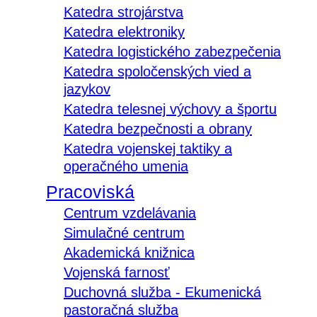
Katedra strojárstva
Katedra elektroniky
Katedra logistického zabezpečenia
Katedra spoločenských vied a
jazykov
Katedra telesnej výchovy a športu
Katedra bezpečnosti a obrany
Katedra vojenskej taktiky a
operačného umenia
Pracoviská
Centrum vzdelávania
Simulačné centrum
Akademická knižnica
Vojenská farnosť
Duchovná služba - Ekumenická
pastoračná služba