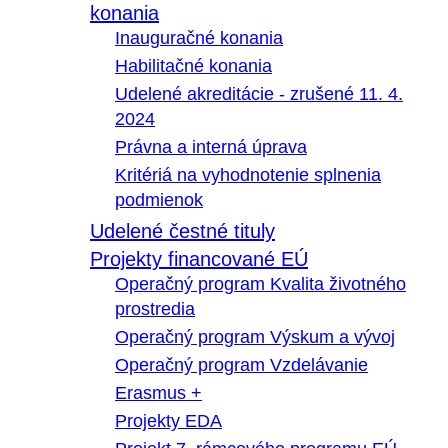
konania
Inauguračné konania
Habilitačné konania
Udelené akreditácie - zrušené 11. 4.
2024
Právna a interná úprava
Kritériá na vyhodnotenie splnenia
podmienok
Udelené čestné tituly
Projekty financované EÚ
Operačný program Kvalita životného
prostredia
Operačný program Výskum a vývoj
Operačný program Vzdelávanie
Erasmus +
Projekty EDA