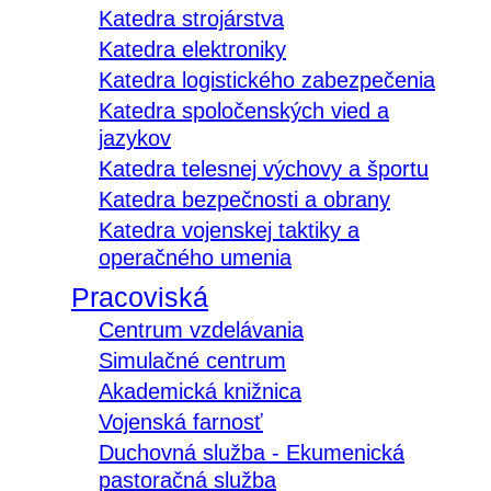
Katedra strojárstva
Katedra elektroniky
Katedra logistického zabezpečenia
Katedra spoločenských vied a
jazykov
Katedra telesnej výchovy a športu
Katedra bezpečnosti a obrany
Katedra vojenskej taktiky a
operačného umenia
Pracoviská
Centrum vzdelávania
Simulačné centrum
Akademická knižnica
Vojenská farnosť
Duchovná služba - Ekumenická
pastoračná služba