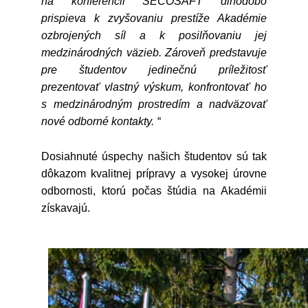
na konferencii SECOSAFT dlhodobo
prispieva k zvyšovaniu prestíže Akadémie
ozbrojených síl a k posilňovaniu jej
medzinárodných väzieb. Zároveň predstavuje
pre študentov jedinečnú príležitosť
prezentovať vlastný výskum, konfrontovať ho
s medzinárodným prostredím a nadväzovať
nové odborné kontakty.
“
Dosiahnuté úspechy našich študentov sú tak
dôkazom kvalitnej prípravy a vysokej úrovne
odbornosti, ktorú počas štúdia na Akadémii
získavajú.