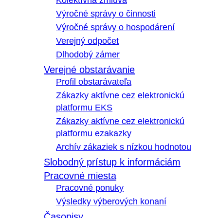
Kolektívna zmluva
Výročné správy o činnosti
Výročné správy o hospodárení
Verejný odpočet
Dlhodobý zámer
Verejné obstarávanie
Profil obstarávateľa
Zákazky aktívne cez elektronickú
platformu EKS
Zákazky aktívne cez elektronickú
platformu ezakazky
Archív zákaziek s nízkou hodnotou
Slobodný prístup k informáciám
Pracovné miesta
Pracovné ponuky
Výsledky výberových konaní
Časopisy