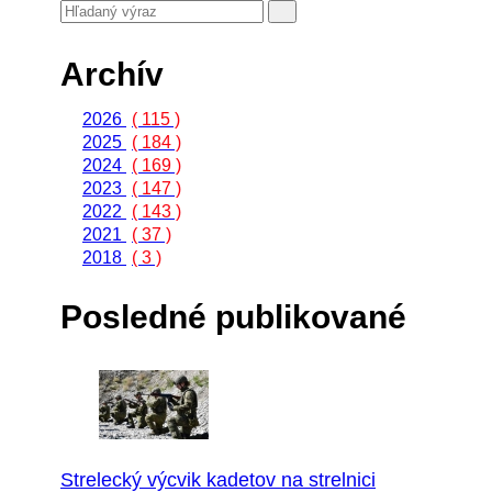
Archív
2026
( 115 )
2025
( 184 )
2024
( 169 )
2023
( 147 )
2022
( 143 )
2021
( 37 )
2018
( 3 )
Posledné publikované
Strelecký výcvik kadetov na strelnici