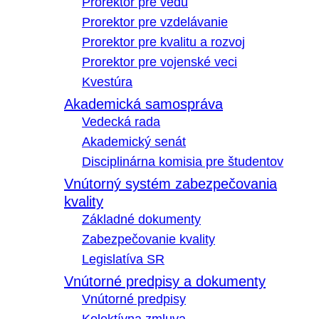
Prorektor pre vedu
Prorektor pre vzdelávanie
Prorektor pre kvalitu a rozvoj
Prorektor pre vojenské veci
Kvestúra
Akademická samospráva
Vedecká rada
Akademický senát
Disciplinárna komisia pre študentov
Vnútorný systém zabezpečovania
kvality
Základné dokumenty
Zabezpečovanie kvality
Legislatíva SR
Vnútorné predpisy a dokumenty
Vnútorné predpisy