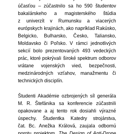
účasťou – zúčastnilo sa ho 590 študentov
bakalárskeho a magisterského štúdia
z univerzít v Rumunsku a viacerých
európskych krajinách, ako napríklad Rakúsko,
Belgicko, Bulharsko, Česko, Taliansko,
Moldavsko či Poľsko. V rámci jednotlivých
sekcií bolo prezentovaných 493 vedeckých
prác, ktoré pokrývali široké spektrum odborov
vrátane vojenských vied, bezpečnosti,
medzinárodných vzťahov, manažmentu či
technických disciplín.
Študenti Akadémie ozbrojených síl generála
M. R. Štefánika sa konferencie zúčastnili
opakovane a aj tento rok dosiahli výrazné
úspechy. Študentka Katedry strojárstva,
čat. Bc. Anežka Králová, zaujala odbornú
porotu projektom
The Design of Anti-Drone