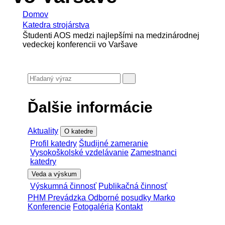
Domov
Katedra strojárstva
Študenti AOS medzi najlepšími na medzinárodnej
vedeckej konferencii vo Varšave
Ďalšie informácie
Aktuality
O katedre
Profil katedry
Študijné zameranie
Vysokoškolské vzdelávanie
Zamestnanci
katedry
Veda a výskum
Výskumná činnosť
Publikačná činnosť
PHM Prevádzka Odborné posudky Marko
Konferencie
Fotogaléria
Kontakt