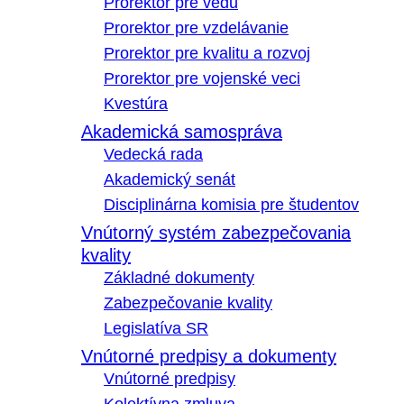
Prorektor pre vedu
Prorektor pre vzdelávanie
Prorektor pre kvalitu a rozvoj
Prorektor pre vojenské veci
Kvestúra
Akademická samospráva
Vedecká rada
Akademický senát
Disciplinárna komisia pre študentov
Vnútorný systém zabezpečovania
kvality
Základné dokumenty
Zabezpečovanie kvality
Legislatíva SR
Vnútorné predpisy a dokumenty
Vnútorné predpisy