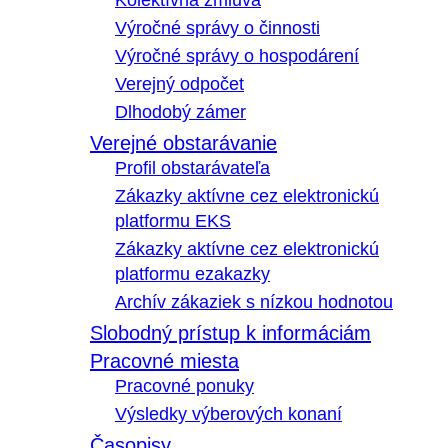
Kolektívna zmluva
Výročné správy o činnosti
Výročné správy o hospodárení
Verejný odpočet
Dlhodobý zámer
Verejné obstarávanie
Profil obstarávateľa
Zákazky aktívne cez elektronickú
platformu EKS
Zákazky aktívne cez elektronickú
platformu ezakazky
Archív zákaziek s nízkou hodnotou
Slobodný prístup k informáciám
Pracovné miesta
Pracovné ponuky
Výsledky výberových konaní
Časopisy