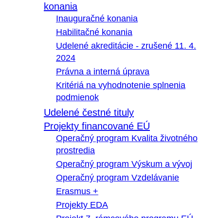
konania
Inauguračné konania
Habilitačné konania
Udelené akreditácie - zrušené 11. 4.
2024
Právna a interná úprava
Kritériá na vyhodnotenie splnenia
podmienok
Udelené čestné tituly
Projekty financované EÚ
Operačný program Kvalita životného
prostredia
Operačný program Výskum a vývoj
Operačný program Vzdelávanie
Erasmus +
Projekty EDA