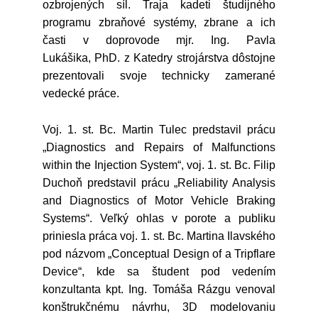
ozbrojených síl. Traja kadeti študijného
programu zbraňové systémy, zbrane a ich
časti v doprovode mjr. Ing. Pavla
Lukášika, PhD. z Katedry strojárstva dôstojne
prezentovali svoje technicky zamerané
vedecké práce.
Voj. 1. st. Bc. Martin Tulec predstavil prácu
„Diagnostics and Repairs of Malfunctions
within the Injection System“, voj. 1. st. Bc. Filip
Duchoň predstavil prácu „Reliability Analysis
and Diagnostics of Motor Vehicle Braking
Systems“. Veľký ohlas v porote a publiku
priniesla práca voj. 1. st. Bc. Martina Ilavského
pod názvom „Conceptual Design of a Tripflare
Device“, kde sa študent pod vedením
konzultanta kpt. Ing. Tomáša Rázgu venoval
konštrukčnému návrhu, 3D modelovaniu