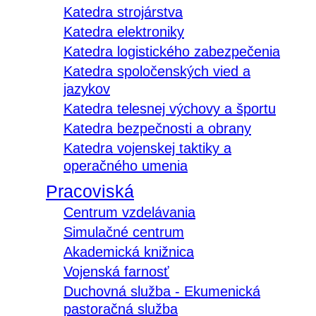
Katedra strojárstva
Katedra elektroniky
Katedra logistického zabezpečenia
Katedra spoločenských vied a
jazykov
Katedra telesnej výchovy a športu
Katedra bezpečnosti a obrany
Katedra vojenskej taktiky a
operačného umenia
Pracoviská
Centrum vzdelávania
Simulačné centrum
Akademická knižnica
Vojenská farnosť
Duchovná služba - Ekumenická
pastoračná služba