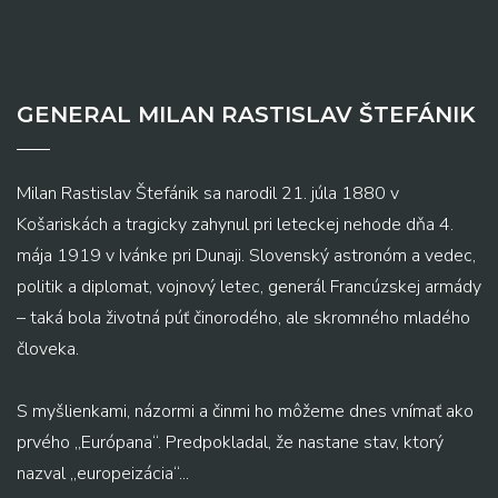
GENERAL MILAN RASTISLAV ŠTEFÁNIK
Milan Rastislav Štefánik sa narodil 21. júla 1880 v
Košariskách a tragicky zahynul pri leteckej nehode dňa 4.
mája 1919 v Ivánke pri Dunaji. Slovenský astronóm a vedec,
politik a diplomat, vojnový letec, generál Francúzskej armády
– taká bola životná púť činorodého, ale skromného mladého
človeka.
S myšlienkami, názormi a činmi ho môžeme dnes vnímať ako
prvého „Európana“. Predpokladal, že nastane stav, ktorý
nazval „europeizácia“...