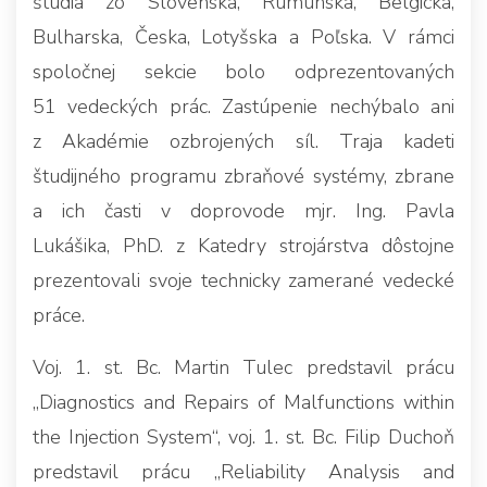
štúdia zo Slovenska, Rumunska, Belgicka,
Bulharska, Česka, Lotyšska a Poľska. V rámci
spoločnej sekcie bolo odprezentovaných
51 vedeckých prác. Zastúpenie nechýbalo ani
z Akadémie ozbrojených síl. Traja kadeti
študijného programu zbraňové systémy, zbrane
a ich časti v doprovode mjr. Ing. Pavla
Lukášika, PhD. z Katedry strojárstva dôstojne
prezentovali svoje technicky zamerané vedecké
práce.
Voj. 1. st. Bc. Martin Tulec predstavil prácu
„Diagnostics and Repairs of Malfunctions within
the Injection System“, voj. 1. st. Bc. Filip Duchoň
predstavil prácu „Reliability Analysis and