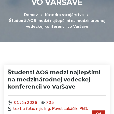
VO VARŠAVE
Domov
Katedra strojárstva
Študenti AOS medzi najlepšími na medzinárodnej
vedeckej konferencii vo Varšave
Študenti AOS medzi najlepšími
na medzinárodnej vedeckej
konferencii vo Varšave
01 Jún 2026
705
text a foto: mjr. Ing. Pavol Lukášik, PhD.