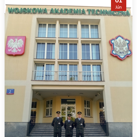
01
Jún