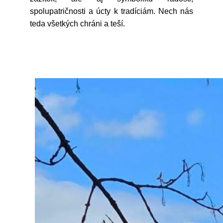
spolupatričnosti a úcty k tradíciám. Nech nás
teda všetkých chráni a teší.