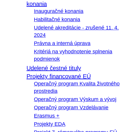
konania
Inauguračné konania
Habilitačné konania
Udelené akreditácie - zrušené 11. 4.
2024
Právna a interná úprava
Kritériá na vyhodnotenie splnenia
podmienok
Udelené čestné tituly
Projekty financované EÚ
Operačný program Kvalita životného
prostredia
Operačný program Výskum a vývoj
Operačný program Vzdelávanie
Erasmus +
Projekty EDA