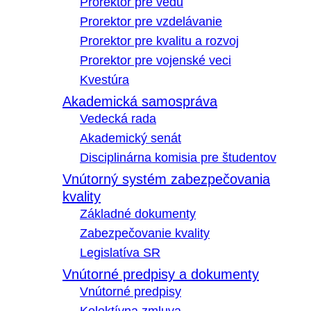
Prorektor pre vedu
Prorektor pre vzdelávanie
Prorektor pre kvalitu a rozvoj
Prorektor pre vojenské veci
Kvestúra
Akademická samospráva
Vedecká rada
Akademický senát
Disciplinárna komisia pre študentov
Vnútorný systém zabezpečovania
kvality
Základné dokumenty
Zabezpečovanie kvality
Legislatíva SR
Vnútorné predpisy a dokumenty
Vnútorné predpisy