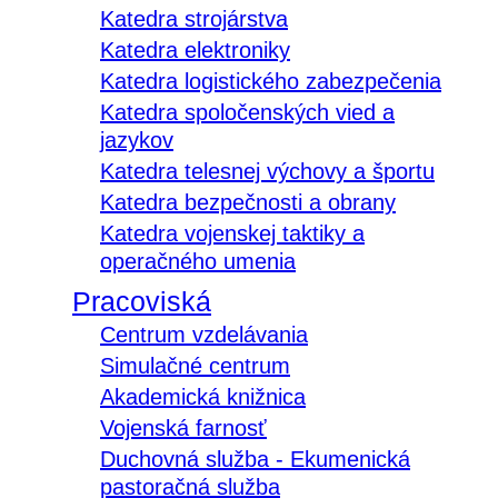
Katedra strojárstva
Katedra elektroniky
Katedra logistického zabezpečenia
Katedra spoločenských vied a
jazykov
Katedra telesnej výchovy a športu
Katedra bezpečnosti a obrany
Katedra vojenskej taktiky a
operačného umenia
Pracoviská
Centrum vzdelávania
Simulačné centrum
Akademická knižnica
Vojenská farnosť
Duchovná služba - Ekumenická
pastoračná služba