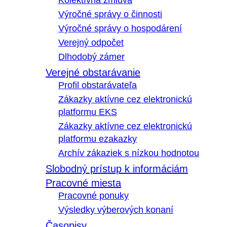
Kolektívna zmluva
Výročné správy o činnosti
Výročné správy o hospodárení
Verejný odpočet
Dlhodobý zámer
Verejné obstarávanie
Profil obstarávateľa
Zákazky aktívne cez elektronickú
platformu EKS
Zákazky aktívne cez elektronickú
platformu ezakazky
Archív zákaziek s nízkou hodnotou
Slobodný prístup k informáciám
Pracovné miesta
Pracovné ponuky
Výsledky výberových konaní
Časopisy