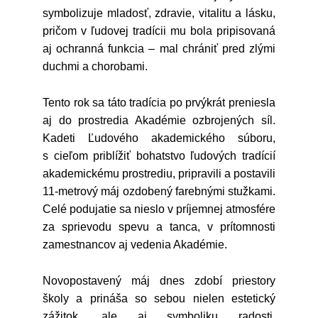
symbolizuje mladosť, zdravie, vitalitu a lásku,
pričom v ľudovej tradícii mu bola pripisovaná
aj ochranná funkcia – mal chrániť pred zlými
duchmi a chorobami.
Tento rok sa táto tradícia po prvýkrát preniesla
aj do prostredia Akadémie ozbrojených síl.
Kadeti Ľudového akademického súboru,
s cieľom priblížiť bohatstvo ľudových tradícií
akademickému prostrediu, pripravili a postavili
11-metrový máj ozdobený farebnými stužkami.
Celé podujatie sa nieslo v príjemnej atmosfére
za sprievodu spevu a tanca, v prítomnosti
zamestnancov aj vedenia Akadémie.
Novopostavený máj dnes zdobí priestory
školy a prináša so sebou nielen estetický
zážitok, ale aj symboliku radosti,