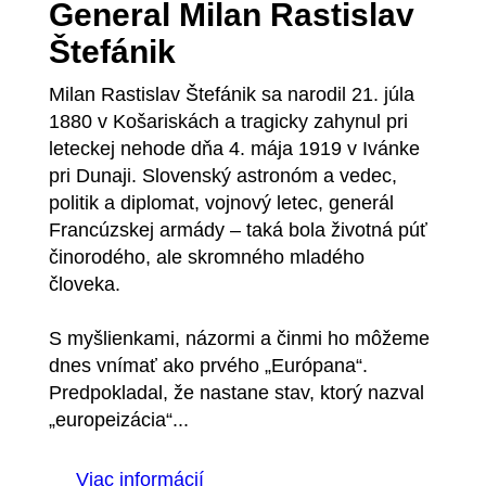
General Milan Rastislav
Štefánik
Milan Rastislav Štefánik sa narodil 21. júla
1880 v Košariskách a tragicky zahynul pri
leteckej nehode dňa 4. mája 1919 v Ivánke
pri Dunaji. Slovenský astronóm a vedec,
politik a diplomat, vojnový letec, generál
Francúzskej armády – taká bola životná púť
činorodého, ale skromného mladého
človeka.
S myšlienkami, názormi a činmi ho môžeme
dnes vnímať ako prvého „Európana“.
Predpokladal, že nastane stav, ktorý nazval
„europeizácia“...
Viac informácií