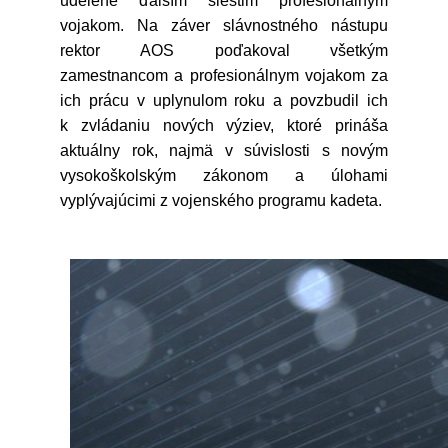
udelené ďalším šiestim profesionálnym
vojakom. Na záver slávnostného nástupu
rektor AOS poďakoval všetkým
zamestnancom a profesionálnym vojakom za
ich prácu v uplynulom roku a povzbudil ich
k zvládaniu nových výziev, ktoré prináša
aktuálny rok, najmä v súvislosti s novým
vysokoškolským zákonom a úlohami
vyplývajúcimi z vojenského programu kadeta.