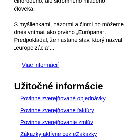
činorodého, ale skromného mladého
človeka.
S myšlienkami, názormi a činmi ho môžeme
dnes vnímať ako prvého „Európana“.
Predpokladal, že nastane stav, ktorý nazval
„europeizácia“...
Viac informácií
Užitočné informácie
Povinne zverejňované objednávky
Povinne zverejňované faktúry
Povinné zverejňovanie zmlúv
Zákazky aktívne cez eZakazky