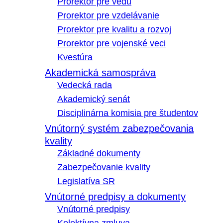
Prorektor pre vedu
Prorektor pre vzdelávanie
Prorektor pre kvalitu a rozvoj
Prorektor pre vojenské veci
Kvestúra
Akademická samospráva
Vedecká rada
Akademický senát
Disciplinárna komisia pre študentov
Vnútorný systém zabezpečovania
kvality
Základné dokumenty
Zabezpečovanie kvality
Legislatíva SR
Vnútorné predpisy a dokumenty
Vnútorné predpisy