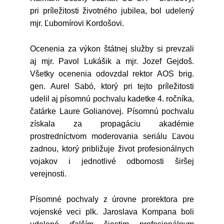
pri príležitosti životného jubilea, bol udelený
mjr. Ľubomírovi Kordošovi.
Ocenenia za výkon štátnej služby si prevzali
aj mjr. Pavol Lukášik a mjr. Jozef Gejdoš.
Všetky ocenenia odovzdal rektor AOS brig.
gen. Aurel Sabó, ktorý pri tejto príležitosti
udelil aj písomnú pochvalu kadetke 4. ročníka,
čatárke Laure Golianovej. Písomnú pochvalu
získala za propagáciu akadémie
prostredníctvom moderovania seriálu Ľavou
zadnou, ktorý približuje život profesionálnych
vojakov i jednotlivé odbornosti širšej
verejnosti.
Písomné pochvaly z úrovne prorektora pre
vojenské veci plk. Jaroslava Kompana boli