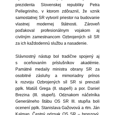
prezidenta Slovenskej republiky Petra
Pellegriniho, v ktorom zdôraznil, že vznik
samostatnej SR vytvoril priestor na budovanie
vlastnej modernej štátnosti. Zároveň
poďakoval profesionálnym vojakom aj
civilným zamestnancom Ozbrojených síl SR
za ich každodennú službu a nasadenie.
Slávnostný nástup bol tradične spojený aj
s oceňovaním príslušníkov akadémie.
Pamätné medaily ministra obrany SR za
osobitné zásluhy a mimoriadny prínos
k rozvoju Ozbrojených síl SR si prevzali
pplk. Matúš Grega (II. stupeň) a por. Daniel
Brezina (III. stupeň). Odznakom náčelníka
Generálneho štábu OS SR III. stupňa boli
ocenení pplk. Stanislava Gažovová a rtm. Ján
Kalman. Čestný odznak OS SR – bronzový,