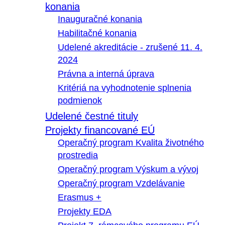
konania
Inauguračné konania
Habilitačné konania
Udelené akreditácie - zrušené 11. 4.
2024
Právna a interná úprava
Kritériá na vyhodnotenie splnenia
podmienok
Udelené čestné tituly
Projekty financované EÚ
Operačný program Kvalita životného
prostredia
Operačný program Výskum a vývoj
Operačný program Vzdelávanie
Erasmus +
Projekty EDA