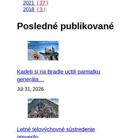
2021
( 37 )
2018
( 3 )
Posledné publikované
Kadeti si na Bradle uctili pamiatku
generála…
Júl 31, 2026
Letné telovýchovné sústredenie
preverilo…