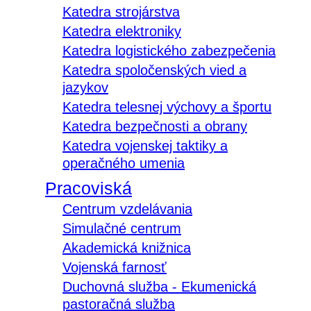
Katedra strojárstva
Katedra elektroniky
Katedra logistického zabezpečenia
Katedra spoločenských vied a
jazykov
Katedra telesnej výchovy a športu
Katedra bezpečnosti a obrany
Katedra vojenskej taktiky a
operačného umenia
Pracoviská
Centrum vzdelávania
Simulačné centrum
Akademická knižnica
Vojenská farnosť
Duchovná služba - Ekumenická
pastoračná služba