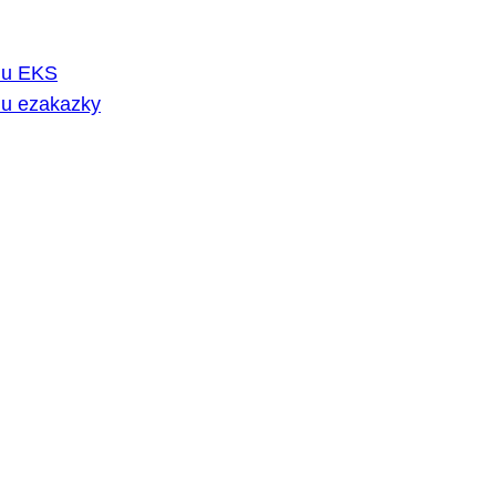
rmu EKS
mu ezakazky