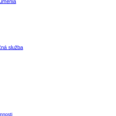
 umenia
čná služba
nnosti