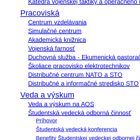
Katedra vojenskej taktiky a operačného
Pracoviská
Centrum vzdelávania
Simulačné centrum
Akademická knižnica
Vojenská farnosť
Duchovná služba - Ekumenická pastora
Školiace pracovisko elektrotechnikov
Distribučné centrum NATO a STO
Distribučné a informačné stredisko STO
Veda a výskum
Veda a výskum na AOS
Študentská vedecká odborná činnosť
Príhovor
Študentská vedecká konferencia
Benefity Študentskej vedeckej odbornej či