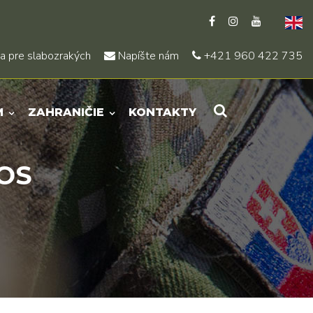
a pre slabozrakých
Napíšte nám
+421 960 422 735
M
ZAHRANIČIE
KONTAKTY
AOS