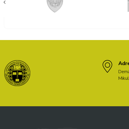
Adr
Demä
Mikul