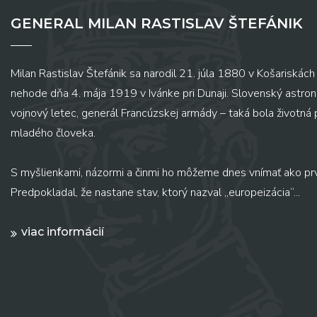
GENERAL MILAN RASTISLAV ŠTEFÁNIK
Milan Rastislav Štefánik sa narodil 21. júla 1880 v Košariskách 
nehode dňa 4. mája 1919 v Ivánke pri Dunaji. Slovenský astronó
vojnový letec, generál Francúzskej armády – taká bola životná
mladého človeka.
S myšlienkami, názormi a činmi ho môžeme dnes vnímať ako pr
Predpokladal, že nastane stav, ktorý nazval „europeizácia“...
viac informácií