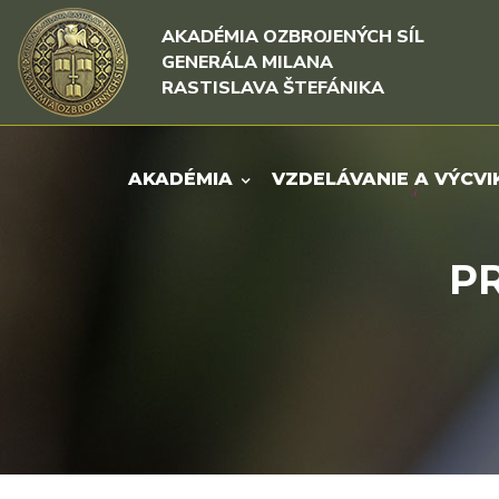
Rovno na obsah
Rovno na menu
AKADÉMIA OZBROJENÝCH SÍL
GENERÁLA MILANA
RASTISLAVA ŠTEFÁNIKA
AKADÉMIA
VZDELÁVANIE A VÝCVI
PR