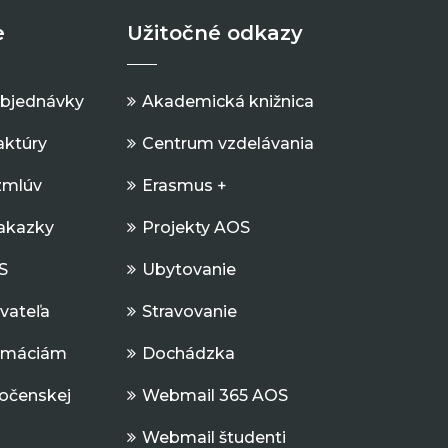
e
Užitočné odkazy
objednávky
Akademická knižnica
aktúry
Centrum vzdelávania
zmlúv
Erasmus +
Zakazky
Projekty AOS
S
Ubytovanie
ávateľa
Stravovanie
ormáciám
Dochádzka
očenskej
Webmail 365 AOS
Webmail študenti