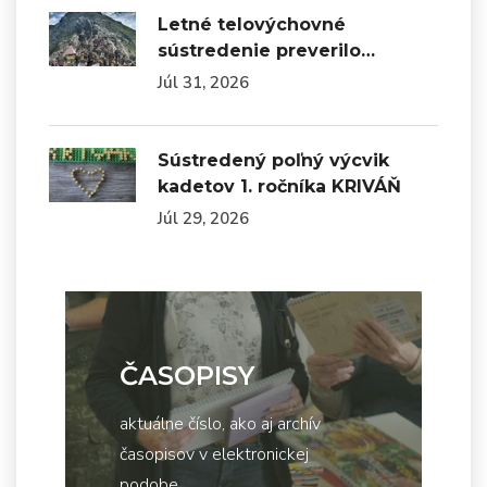
Letné telovýchovné
sústredenie preverilo…
Júl 31, 2026
Sústredený poľný výcvik
kadetov 1. ročníka KRIVÁŇ
Júl 29, 2026
ČASOPISY
aktuálne číslo, ako aj archív
časopisov v elektronickej
podobe...