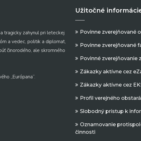
Užitočné informáci
Povinne zverejňované 
a tragicky zahynul pri leteckej
m a vedec, politik a diplomat,
Povinne zverejňované f
 púť činorodého, ale skromného
Povinné zverejňovanie 
Zákazky aktívne cez e
vého „Európana“.
Zákazky aktívne cez EK
Profil verejného obstar
Slobodný prístup k inf
Oznamovanie protispol
činnosti