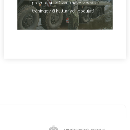
prezrite si tiež zaujímavé videá z
tréningov či kultúrnych podujatí...