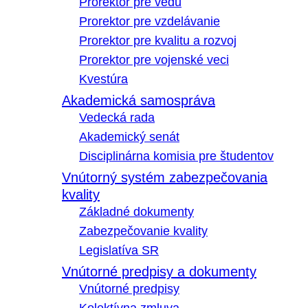
Prorektor pre vedu
Prorektor pre vzdelávanie
Prorektor pre kvalitu a rozvoj
Prorektor pre vojenské veci
Kvestúra
Akademická samospráva
Vedecká rada
Akademický senát
Disciplinárna komisia pre študentov
Vnútorný systém zabezpečovania
kvality
Základné dokumenty
Zabezpečovanie kvality
Legislatíva SR
Vnútorné predpisy a dokumenty
Vnútorné predpisy