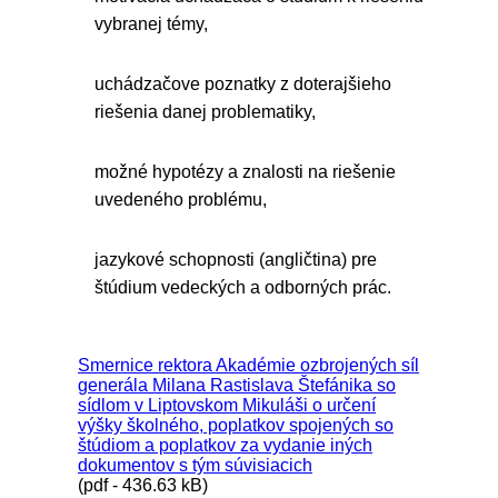
vybranej témy,
uchádzačove poznatky z doterajšieho
riešenia danej problematiky,
možné hypotézy a znalosti na riešenie
uvedeného problému,
jazykové schopnosti (angličtina) pre
štúdium vedeckých a odborných prác.
Smernice rektora Akadémie ozbrojených síl
generála Milana Rastislava Štefánika so
sídlom v Liptovskom Mikuláši o určení
výšky školného, poplatkov spojených so
štúdiom a poplatkov za vydanie iných
dokumentov s tým súvisiacich
(pdf - 436.63 kB)