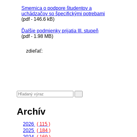
Smernica o podpore študentov a
uchádzačov so špecifickými potrebami
(pdf - 146.6 kB)
Ďalšie podmienky prijatia III. stupeň
(pdf - 1.98 MB)
zdieľať:
Archív
2026
( 115 )
2025
( 184 )
2024
( 169 )