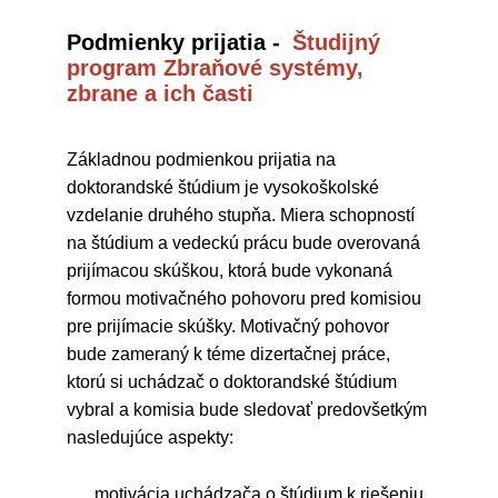
Podmienky prijatia -
Študijný
program Zbraňové systémy,
zbrane a ich časti
Základnou podmienkou prijatia na
doktorandské štúdium je vysokoškolské
vzdelanie druhého stupňa. Miera schopností
na štúdium a vedeckú prácu bude overovaná
prijímacou skúškou, ktorá bude vykonaná
formou motivačného pohovoru pred komisiou
pre prijímacie skúšky. Motivačný pohovor
bude zameraný k téme dizertačnej práce,
ktorú si uchádzač o doktorandské štúdium
vybral a komisia bude sledovať predovšetkým
nasledujúce aspekty:
motivácia uchádzača o štúdium k riešeniu