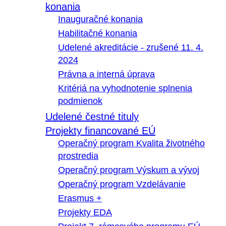
konania
Inauguračné konania
Habilitačné konania
Udelené akreditácie - zrušené 11. 4.
2024
Právna a interná úprava
Kritériá na vyhodnotenie splnenia
podmienok
Udelené čestné tituly
Projekty financované EÚ
Operačný program Kvalita životného
prostredia
Operačný program Výskum a vývoj
Operačný program Vzdelávanie
Erasmus +
Projekty EDA