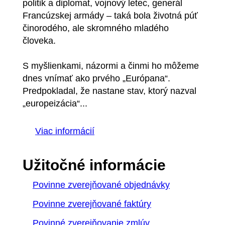
politik a diplomat, vojnový letec, generál
Francúzskej armády – taká bola životná púť
činorodého, ale skromného mladého
človeka.
S myšlienkami, názormi a činmi ho môžeme
dnes vnímať ako prvého „Európana“.
Predpokladal, že nastane stav, ktorý nazval
„europeizácia“...
Viac informácií
Užitočné informácie
Povinne zverejňované objednávky
Povinne zverejňované faktúry
Povinné zverejňovanie zmlúv