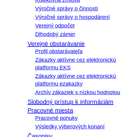
Kolektívna zmluva
Výročné správy o činnosti
Výročné správy o hospodárení
Verejný odpočet
Dlhodobý zámer
Verejné obstarávanie
Profil obstarávateľa
Zákazky aktívne cez elektronickú
platformu EKS
Zákazky aktívne cez elektronickú
platformu ezakazky
Archív zákaziek s nízkou hodnotou
Slobodný prístup k informáciám
Pracovné miesta
Pracovné ponuky
Výsledky výberových konaní
Časopisy