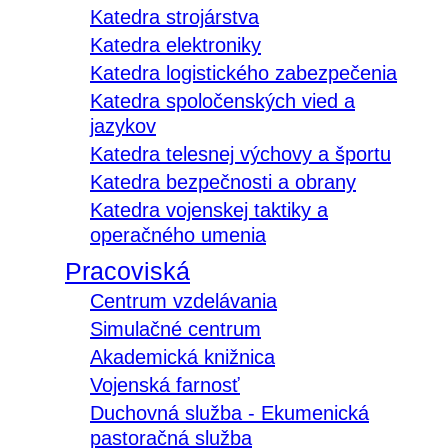
Katedra strojárstva
Katedra elektroniky
Katedra logistického zabezpečenia
Katedra spoločenských vied a
jazykov
Katedra telesnej výchovy a športu
Katedra bezpečnosti a obrany
Katedra vojenskej taktiky a
operačného umenia
Pracoviská
Centrum vzdelávania
Simulačné centrum
Akademická knižnica
Vojenská farnosť
Duchovná služba - Ekumenická
pastoračná služba