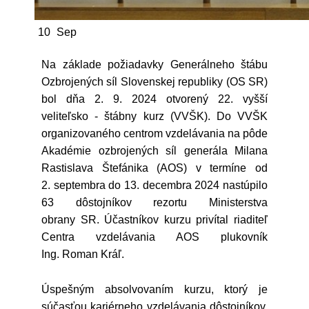
10
Sep
Na základe požiadavky Generálneho štábu
Ozbrojených síl Slovenskej republiky (OS SR)
bol dňa 2. 9. 2024 otvorený 22. vyšší
veliteľsko - štábny kurz (VVŠK). Do VVŠK
organizovaného centrom vzdelávania na pôde
Akadémie ozbrojených síl generála Milana
Rastislava Štefánika (AOS) v termíne od
2. septembra do 13. decembra 2024 nastúpilo
63 dôstojníkov rezortu Ministerstva
obrany SR. Účastníkov kurzu privítal riaditeľ
Centra vzdelávania AOS plukovník
Ing. Roman Kráľ.
Úspešným absolvovaním kurzu, ktorý je
súčasťou kariérneho vzdelávania dôstojníkov,