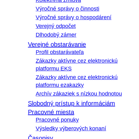
Kolektívna zmluva
Výročné správy o činnosti
Výročné správy o hospodárení
Verejný odpočet
Dlhodobý zámer
Verejné obstarávanie
Profil obstarávateľa
Zákazky aktívne cez elektronickú
platformu EKS
Zákazky aktívne cez elektronickú
platformu ezakazky
Archív zákaziek s nízkou hodnotou
Slobodný prístup k informáciám
Pracovné miesta
Pracovné ponuky
Výsledky výberových konaní
Časopisy