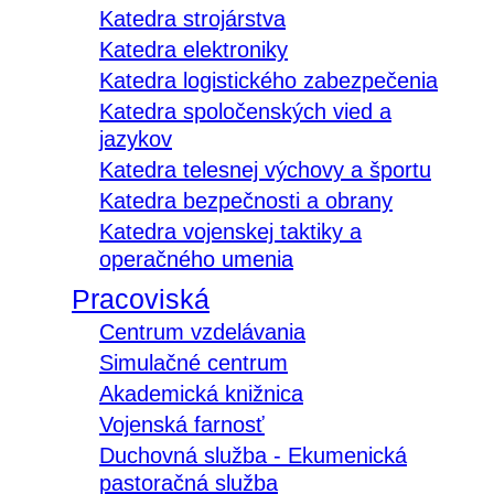
Katedra strojárstva
Katedra elektroniky
Katedra logistického zabezpečenia
Katedra spoločenských vied a
jazykov
Katedra telesnej výchovy a športu
Katedra bezpečnosti a obrany
Katedra vojenskej taktiky a
operačného umenia
Pracoviská
Centrum vzdelávania
Simulačné centrum
Akademická knižnica
Vojenská farnosť
Duchovná služba - Ekumenická
pastoračná služba