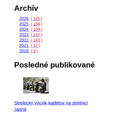
Archív
2026
( 115 )
2025
( 184 )
2024
( 169 )
2023
( 147 )
2022
( 143 )
2021
( 37 )
2018
( 3 )
Posledné publikované
Strelecký výcvik kadetov na strelnici
Jasná