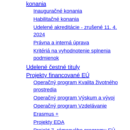
konania
Inauguračné konania
Habilitačné konania
Udelené akreditácie - zrušené 11. 4.
2024
Právna a interná úprava
Kritériá na vyhodnotenie splnenia
podmienok
Udelené čestné tituly
Projekty financované EÚ
Operačný program Kvalita životného
prostredia
Operačný program Výskum a vývoj
Operačný program Vzdelávanie
Erasmus +
Projekty EDA