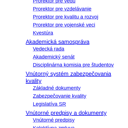
Prorektor pre vedu
Prorektor pre vzdelávanie
Prorektor pre kvalitu a rozvoj
Prorektor pre vojenské veci
Kvestúra
Akademická samospráva
Vedecká rada
Akademický senát
Disciplinárna komisia pre študentov
Vnútorný systém zabezpečovania
kvality
Základné dokumenty
Zabezpečovanie kvality
Legislatíva SR
Vnútorné predpisy a dokumenty
Vnútorné predpisy