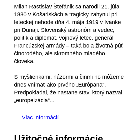
Milan Rastislav Štefánik sa narodil 21. júla
1880 v Košariskách a tragicky zahynul pri
leteckej nehode dňa 4. mája 1919 v Ivánke
pri Dunaji. Slovenský astronóm a vedec,
politik a diplomat, vojnový letec, generál
Francúzskej armády – taká bola životná púť
činorodého, ale skromného mladého
človeka.
S myšlienkami, názormi a činmi ho môžeme
dnes vnímať ako prvého „Európana“.
Predpokladal, že nastane stav, ktorý nazval
„europeizácia“...
Viac informácií
Užitočné informácie