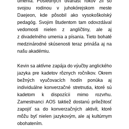
umenia. Posledných dvanásť rokov žil so
svojou rodinou v juhokórejskom meste
Daejeon, kde pôsobil ako vysokoškolský
pedagóg. Svojim študentom tam odovzdával
vedomosti nielen z angličtiny, ale aj
z divadelného umenia a písania. Tieto bohaté
medzinárodné skúsenosti teraz prináša aj na
našu akadémiu.
Kevin sa aktívne zapája do výučby anglického
jazyka pre kadetov rôznych ročníkov. Okrem
bežných vyučovacích hodín ponúka aj
individuálne konverzačné stretnutia, ktoré sú
kadetom k dispozícii mimo rozvrhu.
Zamestnanci AOS taktiež dostanú príležitosť
zapojiť sa do konverzačných aktivít, ktoré
môžu byť nielen jazykovým, ale aj kultúrnym
obohatením.