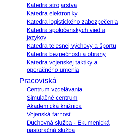
Katedra strojárstva
Katedra elektroniky
Katedra logistického zabezpečenia
Katedra spoločenských vied a
jazykov
Katedra telesnej výchovy a športu
Katedra bezpečnosti a obrany
Katedra vojenskej taktiky a
operačného umenia
Pracoviská
Centrum vzdelávania
Simulačné centrum
Akademická knižnica
Vojenská farnosť
Duchovná služba - Ekumenická
pastoračná služba