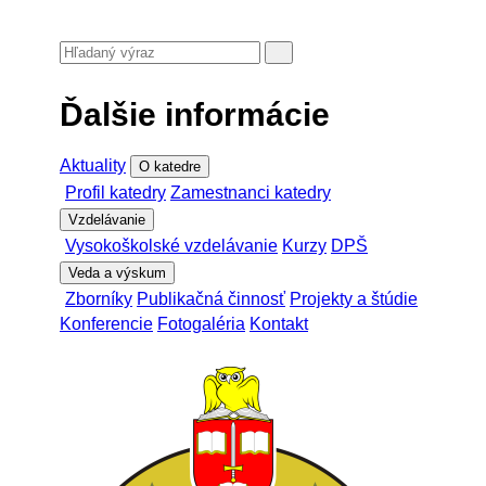
Ďalšie informácie
Aktuality
O katedre
Profil katedry
Zamestnanci katedry
Vzdelávanie
Vysokoškolské vzdelávanie
Kurzy
DPŠ
Veda a výskum
Zborníky
Publikačná činnosť
Projekty a štúdie
Konferencie
Fotogaléria
Kontakt