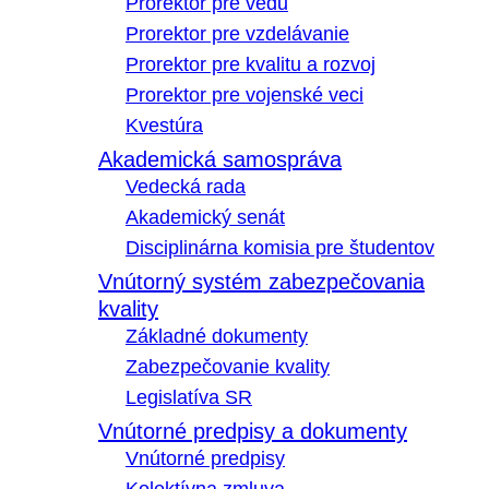
Prorektor pre vedu
Prorektor pre vzdelávanie
Prorektor pre kvalitu a rozvoj
Prorektor pre vojenské veci
Kvestúra
Akademická samospráva
Vedecká rada
Akademický senát
Disciplinárna komisia pre študentov
Vnútorný systém zabezpečovania
kvality
Základné dokumenty
Zabezpečovanie kvality
Legislatíva SR
Vnútorné predpisy a dokumenty
Vnútorné predpisy