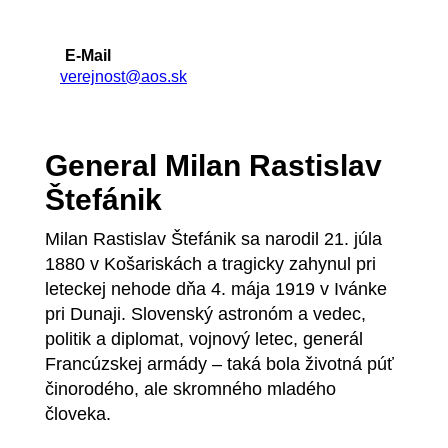
E-Mail
verejnost@aos.sk
General Milan Rastislav
Štefánik
Milan Rastislav Štefánik sa narodil 21. júla
1880 v Košariskách a tragicky zahynul pri
leteckej nehode dňa 4. mája 1919 v Ivánke
pri Dunaji. Slovenský astronóm a vedec,
politik a diplomat, vojnový letec, generál
Francúzskej armády – taká bola životná púť
činorodého, ale skromného mladého
človeka.