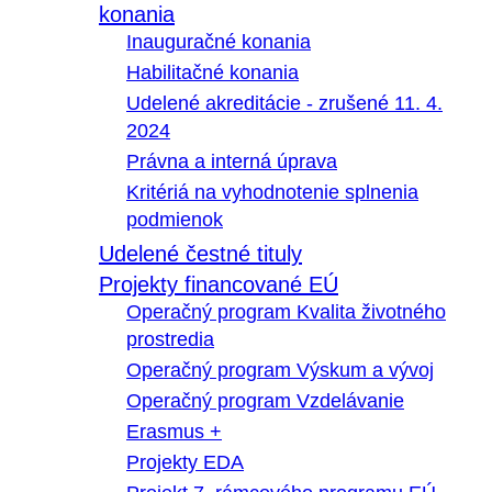
konania
Inauguračné konania
Habilitačné konania
Udelené akreditácie - zrušené 11. 4.
2024
Právna a interná úprava
Kritériá na vyhodnotenie splnenia
podmienok
Udelené čestné tituly
Projekty financované EÚ
Operačný program Kvalita životného
prostredia
Operačný program Výskum a vývoj
Operačný program Vzdelávanie
Erasmus +
Projekty EDA