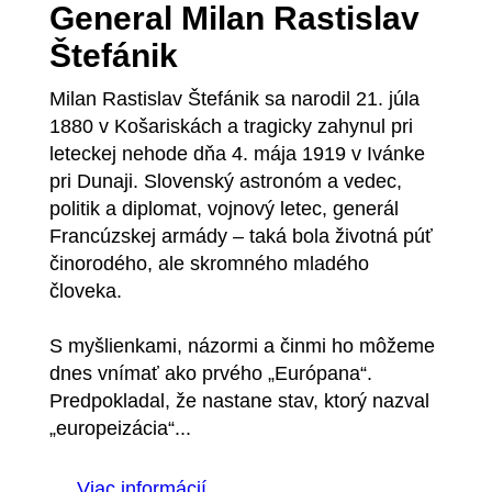
General Milan Rastislav
Štefánik
Milan Rastislav Štefánik sa narodil 21. júla
1880 v Košariskách a tragicky zahynul pri
leteckej nehode dňa 4. mája 1919 v Ivánke
pri Dunaji. Slovenský astronóm a vedec,
politik a diplomat, vojnový letec, generál
Francúzskej armády – taká bola životná púť
činorodého, ale skromného mladého
človeka.
S myšlienkami, názormi a činmi ho môžeme
dnes vnímať ako prvého „Európana“.
Predpokladal, že nastane stav, ktorý nazval
„europeizácia“...
Viac informácií