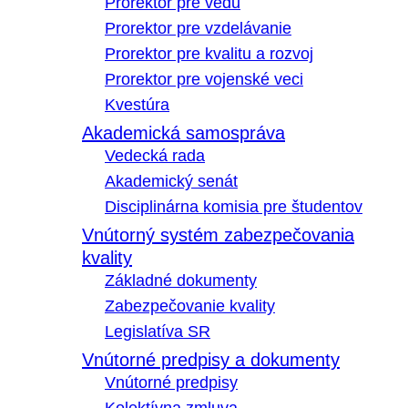
Prorektor pre vedu
Prorektor pre vzdelávanie
Prorektor pre kvalitu a rozvoj
Prorektor pre vojenské veci
Kvestúra
Akademická samospráva
Vedecká rada
Akademický senát
Disciplinárna komisia pre študentov
Vnútorný systém zabezpečovania
kvality
Základné dokumenty
Zabezpečovanie kvality
Legislatíva SR
Vnútorné predpisy a dokumenty
Vnútorné predpisy