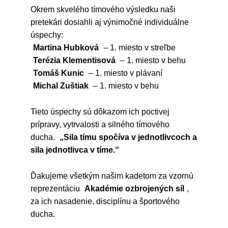
Okrem skvelého tímového výsledku naši
pretekári dosiahli aj výnimočné individuálne
úspechy:
Martina Hubková
– 1. miesto v streľbe
Terézia Klementisová
– 1. miesto v behu
Tomáš Kunic
– 1. miesto v plávaní
Michal Zuštiak
– 1. miesto v behu
Tieto úspechy sú dôkazom ich poctivej
prípravy, vytrvalosti a silného tímového
ducha.
„Sila tímu spočíva v jednotlivcoch a
sila jednotlivca v tíme.“
Ďakujeme všetkým našim kadetom za vzornú
reprezentáciu
Akadémie ozbrojených síl
,
za ich nasadenie, disciplínu a športového
ducha.