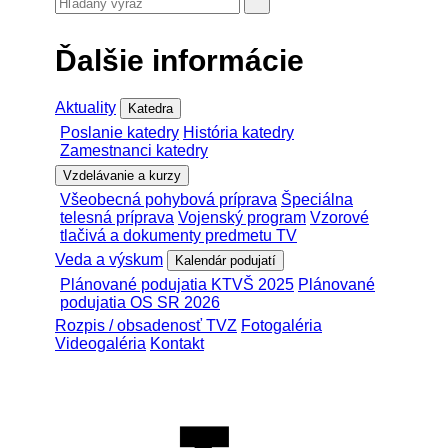
Ďalšie informácie
Aktuality
Katedra
Poslanie katedry
História katedry
Zamestnanci katedry
Vzdelávanie a kurzy
Všeobecná pohybová príprava
Špeciálna
telesná príprava
Vojenský program
Vzorové
tlačivá a dokumenty predmetu TV
Veda a výskum
Kalendár podujatí
Plánované podujatia KTVŠ 2025
Plánované
podujatia OS SR 2026
Rozpis / obsadenosť TVZ
Fotogaléria
Videogaléria
Kontakt