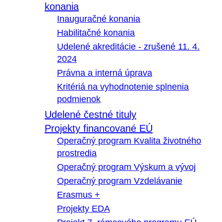
konania
Inauguračné konania
Habilitačné konania
Udelené akreditácie - zrušené 11. 4.
2024
Právna a interná úprava
Kritériá na vyhodnotenie splnenia
podmienok
Udelené čestné tituly
Projekty financované EÚ
Operačný program Kvalita životného
prostredia
Operačný program Výskum a vývoj
Operačný program Vzdelávanie
Erasmus +
Projekty EDA