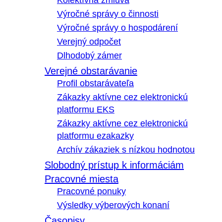
Kolektívna zmluva
Výročné správy o činnosti
Výročné správy o hospodárení
Verejný odpočet
Dlhodobý zámer
Verejné obstarávanie
Profil obstarávateľa
Zákazky aktívne cez elektronickú
platformu EKS
Zákazky aktívne cez elektronickú
platformu ezakazky
Archív zákaziek s nízkou hodnotou
Slobodný prístup k informáciám
Pracovné miesta
Pracovné ponuky
Výsledky výberových konaní
Časopisy