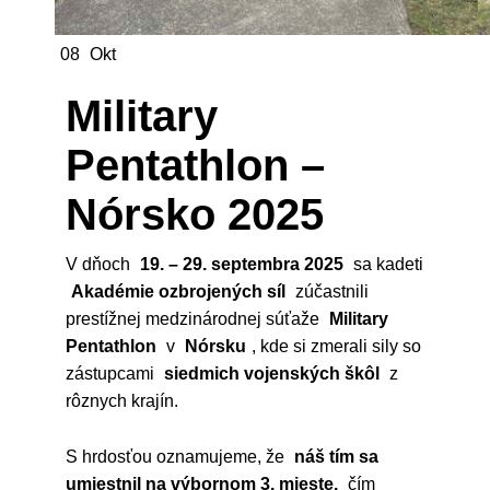
08
Okt
Military
Pentathlon –
Nórsko 2025
V dňoch
19. – 29. septembra 2025
sa kadeti
Akadémie ozbrojených síl
zúčastnili
prestížnej medzinárodnej súťaže
Military
Pentathlon
v
Nórsku
, kde si zmerali sily so
zástupcami
siedmich vojenských škôl
z
rôznych krajín.
S hrdosťou oznamujeme, že
náš tím sa
umiestnil na výbornom 3. mieste,
čím