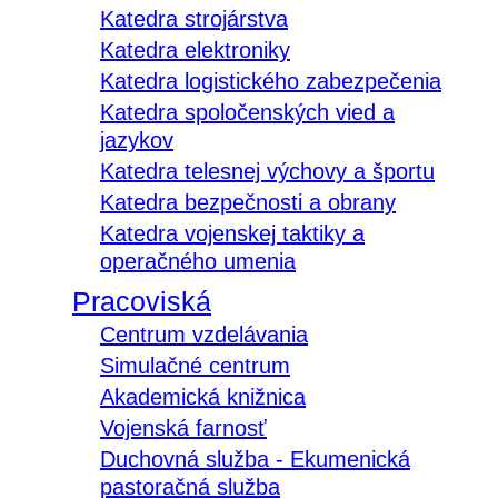
Katedra strojárstva
Katedra elektroniky
Katedra logistického zabezpečenia
Katedra spoločenských vied a
jazykov
Katedra telesnej výchovy a športu
Katedra bezpečnosti a obrany
Katedra vojenskej taktiky a
operačného umenia
Pracoviská
Centrum vzdelávania
Simulačné centrum
Akademická knižnica
Vojenská farnosť
Duchovná služba - Ekumenická
pastoračná služba