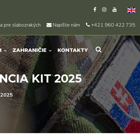
a pre slabozrakých
Napíšte nám
+421 960 422 735
M
ZAHRANIČIE
KONTAKTY
CIA KIT 2025
 2025