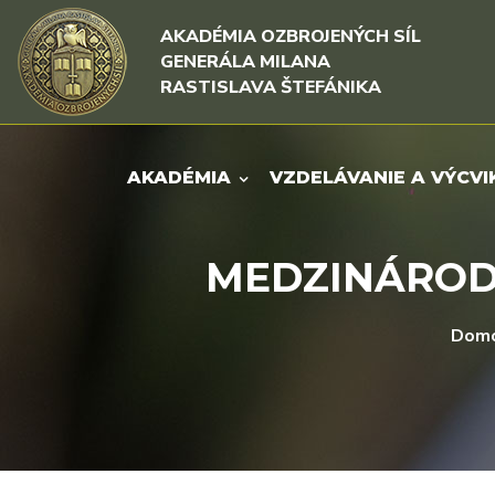
Rovno na obsah
Rovno na menu
AKADÉMIA OZBROJENÝCH SÍL
GENERÁLA MILANA
RASTISLAVA ŠTEFÁNIKA
AKADÉMIA
VZDELÁVANIE A VÝCVI
MEDZINÁRODN
Dom