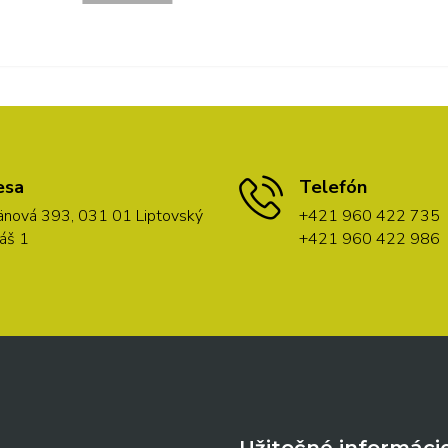
esa
Telefón
nová 393, 031 01 Liptovský
+421 960 422 735
áš 1
+421 960 422 986