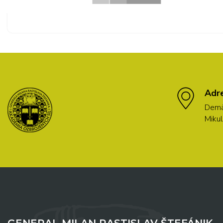
Adr
Demä
Mikul