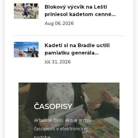
Blokový výcvik na Lešti
priniesol kadetom cenné…
Aug 06, 2026
Kadeti si na Bradle uctili
pamiatku generála…
Júl 31, 2026
ČASOPISY
aktuálne číslo, ako aj archív
časopisov v elektronickej
podobe...