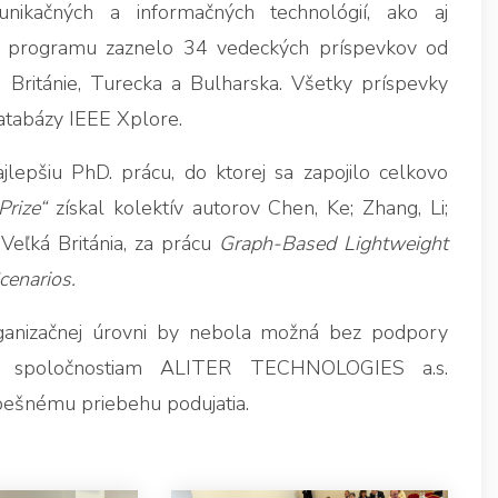
nikačných a informačných technológií, ako aj
ci programu zaznelo 34 vedeckých príspevkov od
j Británie, Turecka a Bulharska. Všetky príspevky
atabázy IEEE Xplore.
jlepšiu PhD. prácu, do ktorej sa zapojilo celkovo
rize“
získal kolektív autorov Chen, Ke; Zhang, Li;
 Veľká Británia, za prácu
Graph-Based Lightweight
cenarios.
rganizačnej úrovni by nebola možná bez podpory
rí spoločnostiam ALITER TECHNOLOGIES a.s.
spešnému priebehu podujatia.