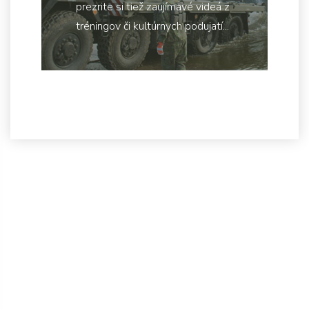
prezrite si tiež zaujímavé videá z
tréningov či kultúrnych podujatí...