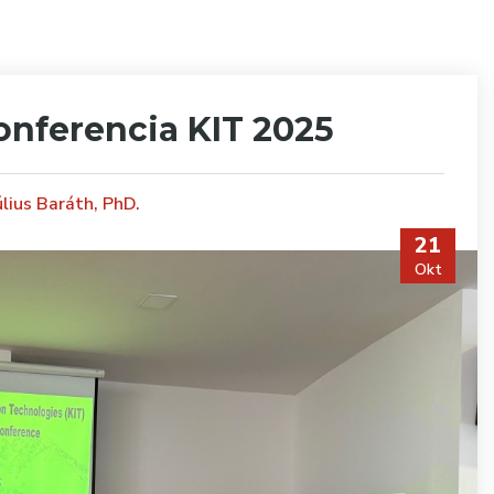
nferencia KIT 2025
úlius Baráth, PhD.
21
Okt