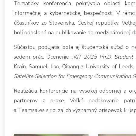
Tematicky konferencia pokrývala oblasti komu
informačnej a kybernetickej bezpečnosti. V rám
účastníkov zo Slovenska, Českej republiky, Veľke
boli odoslané na publikovanie do medzinárodnej d
Súčasťou podujatia bola aj študentská súťaž o na
sedem prác. Ocenenie
„KIT 2025 Ph.D. Student P
Krain, Samuel; Jiao, Qihang z University of Leeds,
Satellite Selection for Emergency Communication S
Realizácia konferencie na vysokej odbornej a o
partnerov z praxe. Veľké poďakovanie pat
a Teamsales s.r.o. za ich významný príspevok k ú