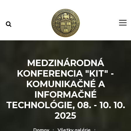
Rovno na obsah
Rovno na menu
MEDZINÁRODNÁ
KONFERENCIA "KIT" -
KOMUNIKAČNÉ A
INFORMAČNÉ
TECHNOLÓGIE, 08. - 10. 10.
2025
Domov
Všetky galérie