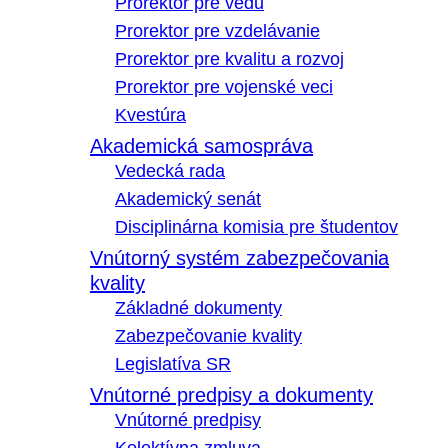
Prorektor pre vedu
Prorektor pre vzdelávanie
Prorektor pre kvalitu a rozvoj
Prorektor pre vojenské veci
Kvestúra
Akademická samospráva
Vedecká rada
Akademický senát
Disciplinárna komisia pre študentov
Vnútorný systém zabezpečovania
kvality
Základné dokumenty
Zabezpečovanie kvality
Legislatíva SR
Vnútorné predpisy a dokumenty
Vnútorné predpisy