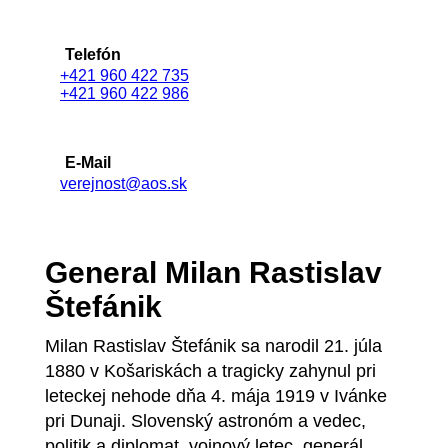
Telefón
+421 960 422 735
+421 960 422 986
E-Mail
verejnost@aos.sk
General Milan Rastislav
Štefánik
Milan Rastislav Štefánik sa narodil 21. júla
1880 v Košariskách a tragicky zahynul pri
leteckej nehode dňa 4. mája 1919 v Ivánke
pri Dunaji. Slovenský astronóm a vedec,
politik a diplomat, vojnový letec, generál