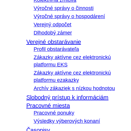
Kolektívna zmluva
Výročné správy o činnosti
Výročné správy o hospodárení
Verejný odpočet
Dlhodobý zámer
Verejné obstarávanie
Profil obstarávateľa
Zákazky aktívne cez elektronickú
platformu EKS
Zákazky aktívne cez elektronickú
platformu ezakazky
Archív zákaziek s nízkou hodnotou
Slobodný prístup k informáciám
Pracovné miesta
Pracovné ponuky
Výsledky výberových konaní
Časopisy