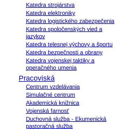
Katedra strojárstva
Katedra elektroniky
Katedra logistického zabezpečenia
Katedra spoločenských vied a
jazykov
Katedra telesnej výchovy a športu
Katedra bezpečnosti a obrany
Katedra vojenskej taktiky a
operačného umenia
Pracoviská
Centrum vzdelávania
Simulačné centrum
Akademická knižnica
Vojenská farnosť
Duchovná služba - Ekumenická
pastoračná služba