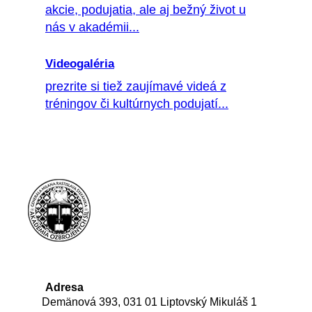
akcie, podujatia, ale aj bežný život u
nás v akadémii...
Videogaléria
prezrite si tiež zaujímavé videá z
tréningov či kultúrnych podujatí...
Adresa
Demänová 393, 031 01 Liptovský Mikuláš 1