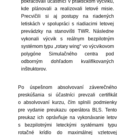
pokračovali účastníci v praktickom výcviku,
kde plánovali a realizovali letové misie.
Precvičili si aj postupy na riadených
letiskách v spolupráci s riadiacimi letovej
prevádzky na stanovišti TWR. Následne
vykonali výcvik s reálnym bezpilotným
systémom typu „rotary wing“ vo výcvikovom
polygóne Simulačného centra pod
odborným dohľadom kvalifikovaných
inštruktorov.
Po úspešnom absolvovaní záverečného
preskúšania si účastníci prevzali certifikát
o absolvovaní kurzu, čím splnili podmienky
pre vydanie preukazu operátora BLS. Tento
preukaz ich oprávňuje na vykonávanie letov
s bezpilotnými leteckými systémami typu
rotačné krídlo do maximálnej vzletovej