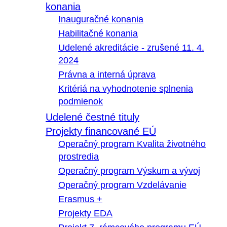
konania
Inauguračné konania
Habilitačné konania
Udelené akreditácie - zrušené 11. 4.
2024
Právna a interná úprava
Kritériá na vyhodnotenie splnenia
podmienok
Udelené čestné tituly
Projekty financované EÚ
Operačný program Kvalita životného
prostredia
Operačný program Výskum a vývoj
Operačný program Vzdelávanie
Erasmus +
Projekty EDA