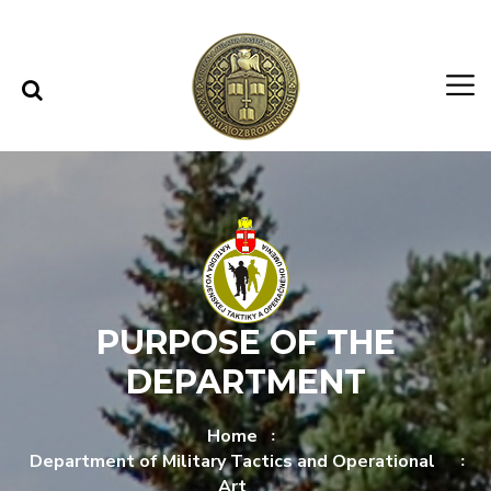
Skip to content
Skip to menu
PURPOSE OF THE
DEPARTMENT
Home
Department of Military Tactics and Operational
Art