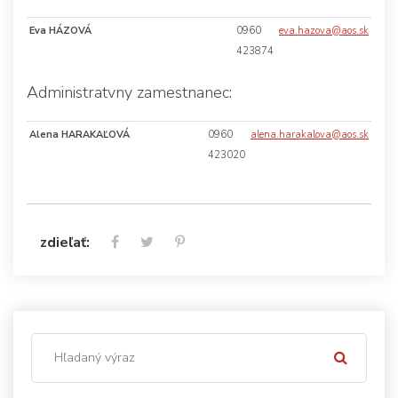
Eva HÁZOVÁ
0960
eva.hazova@aos.sk
423874
Administratvny zamestnanec:
Alena HARAKAĽOVÁ
0960
alena.harakalova@aos.sk
423020
zdieľať: