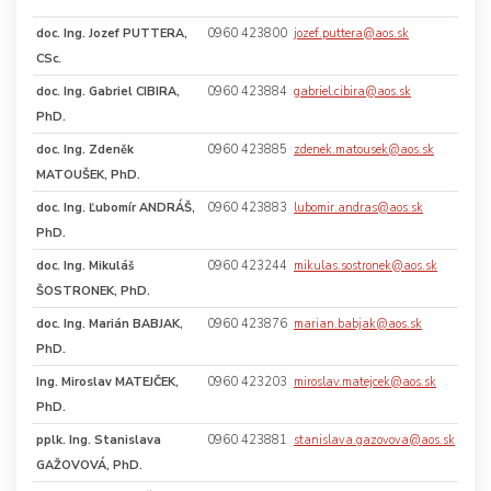
doc. Ing. Jozef PUTTERA,
0960 423800
jozef.puttera@aos.sk
CSc.
doc. Ing. Gabriel CIBIRA,
0960 423884
gabriel.cibira@aos.sk
PhD.
doc. Ing. Zdeněk
0960 423885
zdenek.matousek@aos.sk
MATOUŠEK, PhD.
doc. Ing. Ľubomír ANDRÁŠ,
0960 423883
lubomir.andras@aos.sk
PhD.
doc. Ing. Mikuláš
0960 423244
mikulas.sostronek@aos.sk
ŠOSTRONEK, PhD.
doc. Ing. Marián BABJAK,
0960 423876
marian.babjak@aos.sk
PhD.
Ing. Miroslav MATEJČEK,
0960 423203
miroslav.matejcek@aos.sk
PhD.
pplk. Ing. Stanislava
0960 423881
stanislava.gazovova@aos.sk
GAŽOVOVÁ, PhD.