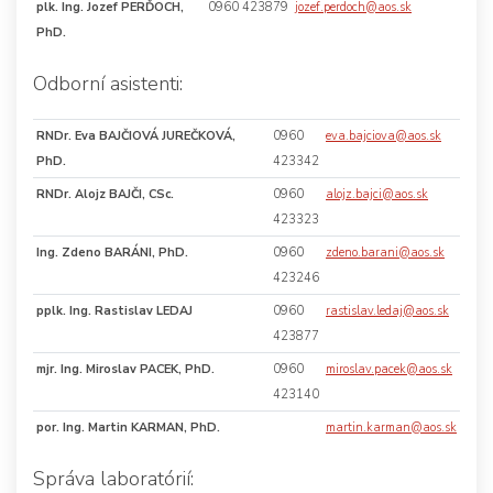
plk. Ing. Jozef PERĎOCH,
0960 423879
jozef.perdoch@aos.sk
PhD.
Odborní asistenti:
RNDr. Eva BAJČIOVÁ JUREČKOVÁ,
0960
eva.bajciova@aos.sk
PhD.
423342
RNDr. Alojz BAJČI, CSc.
0960
alojz.bajci@aos.sk
423323
Ing. Zdeno BARÁNI, PhD.
0960
zdeno.barani@aos.sk
423246
pplk. Ing. Rastislav LEDAJ
0960
rastislav.ledaj@aos.sk
423877
mjr. Ing. Miroslav PACEK, PhD.
0960
miroslav.pacek@aos.sk
423140
por. Ing. Martin KARMAN, PhD.
martin.karman@aos.sk
Správa laboratórií: