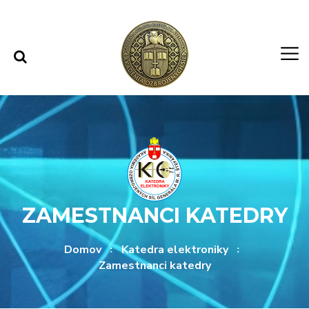
Rovno na obsah
Rovno na menu
ZAMESTNANCI KATEDRY
Domov
Katedra elektroniky
Zamestnanci katedry