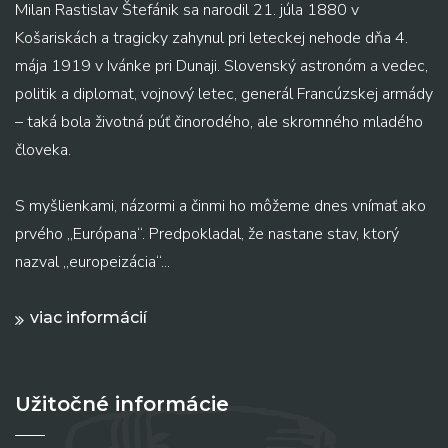
Milan Rastislav Štefánik sa narodil 21. júla 1880 v
Košariskách a tragicky zahynul pri leteckej nehode dňa 4.
mája 1919 v Ivánke pri Dunaji. Slovenský astronóm a vedec,
politik a diplomat, vojnový letec, generál Francúzskej armády
– taká bola životná púť činorodého, ale skromného mladého
človeka.
S myšlienkami, názormi a činmi ho môžeme dnes vnímať ako
prvého „Európana“. Predpokladal, že nastane stav, ktorý
nazval „europeizácia“...
viac informácií
Užitočné informácie