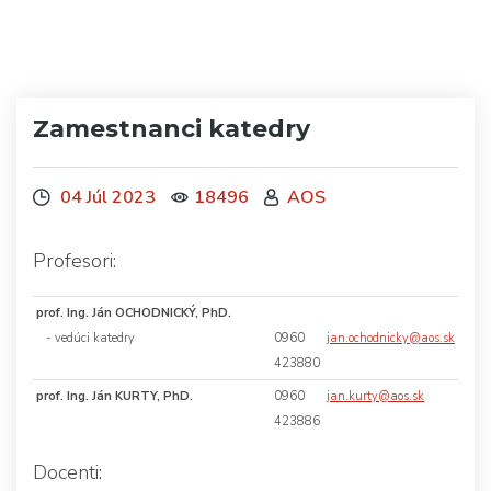
Zamestnanci katedry
04 Júl 2023
18496
AOS
Profesori:
prof. Ing. Ján OCHODNICKÝ, PhD.
- vedúci katedry
0960
jan.ochodnicky@aos.sk
423880
prof. Ing. Ján KURTY, PhD.
0960
jan.kurty@aos.sk
423886
Docenti: