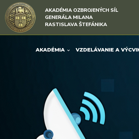
Rovno na obsah
Rovno na menu
AKADÉMIA OZBROJENÝCH SÍL
GENERÁLA MILANA
RASTISLAVA ŠTEFÁNIKA
AKADÉMIA
VZDELÁVANIE A VÝCVI