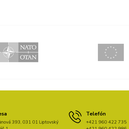
esa
Telefón
nová 393, 031 01 Liptovský
+421 960 422 735
áš 1
+421 960 422 986