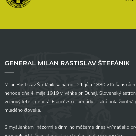
GENERAL MILAN RASTISLAV ŠTEFÁNIK
Milan Rastislav Štefánik sa narodil 21. júla 1880 v Košariskách 
nehode dňa 4. mája 1919 v Ivánke pri Dunaji. Slovenský astronó
vojnový letec, generál Francúzskej armády – taká bola životná
mladého človeka.
S myšlienkami, názormi a činmi ho môžeme dnes vnímať ako pr
Predpokladal, že nastane stav, ktorý nazval „europeizácia“...