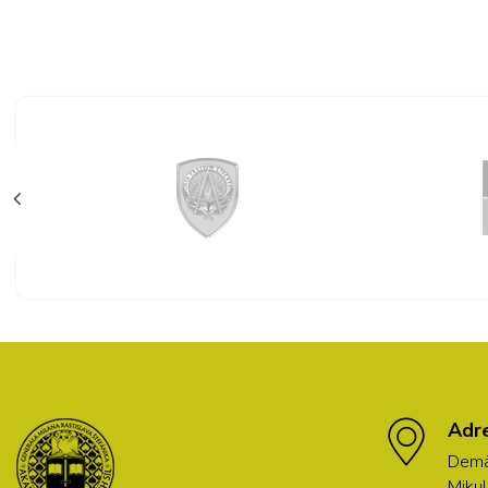
Adr
Demä
Mikul