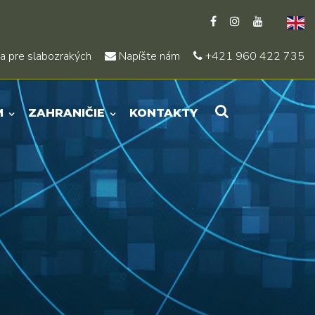
a pre slabozrakých
Napíšte nám
+421 960 422 735
M
ZAHRANIČIE
KONTAKTY