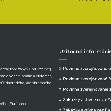
Užitočné informáci
Povinne zverejňované 
a tragicky zahynul pri leteckej
m a vedec, politik a diplomat,
Povinne zverejňované f
 púť činorodého, ale skromného
Povinné zverejňovanie 
Zákazky aktívne cez e
vého „Európana“.
Zákazky aktívne cez EK