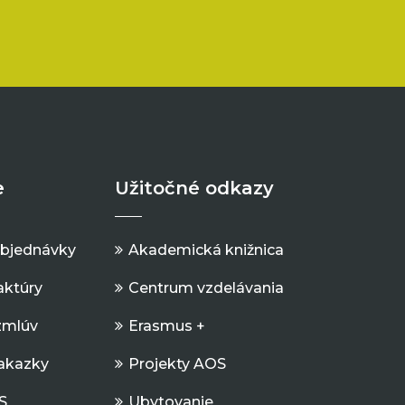
e
Užitočné odkazy
objednávky
Akademická knižnica
aktúry
Centrum vzdelávania
zmlúv
Erasmus +
Zakazky
Projekty AOS
S
Ubytovanie