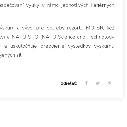
ezpečovaní výuky v rámci jednotlivých kariérnych
výskum a vývoj pre potreby rezortu MO SR, tiež
ncy) a NATO STO (NATO Science and Technology
ov a uskutočňuje prepojenie výsledkov výskumu
ených síl.
zdieľať: