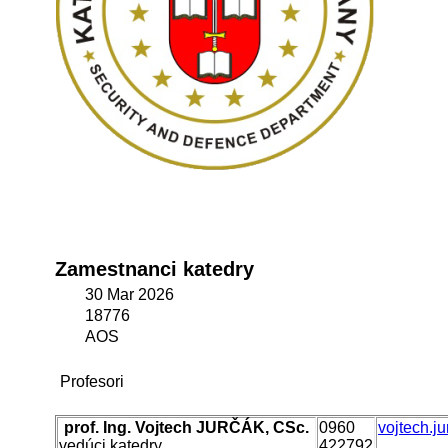
Zamestnanci katedry
30 Mar 2026
18776
AOS
Profesori
prof. Ing. Vojtech JURČÁK, CSc.
0960
vojtech.j
vedúci katedry
422792