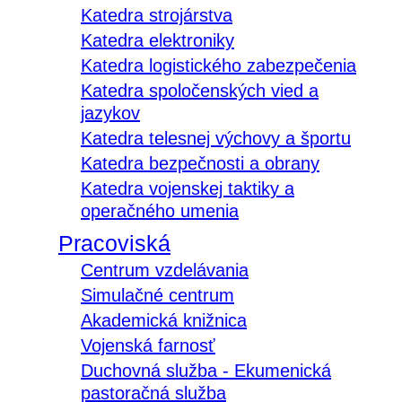
Katedra strojárstva
Katedra elektroniky
Katedra logistického zabezpečenia
Katedra spoločenských vied a
jazykov
Katedra telesnej výchovy a športu
Katedra bezpečnosti a obrany
Katedra vojenskej taktiky a
operačného umenia
Pracoviská
Centrum vzdelávania
Simulačné centrum
Akademická knižnica
Vojenská farnosť
Duchovná služba - Ekumenická
pastoračná služba