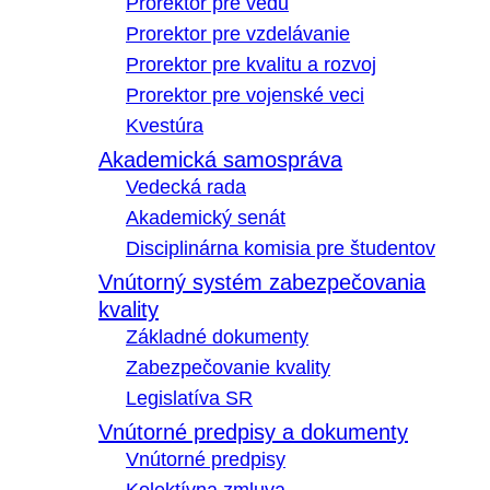
Prorektor pre vedu
Prorektor pre vzdelávanie
Prorektor pre kvalitu a rozvoj
Prorektor pre vojenské veci
Kvestúra
Akademická samospráva
Vedecká rada
Akademický senát
Disciplinárna komisia pre študentov
Vnútorný systém zabezpečovania
kvality
Základné dokumenty
Zabezpečovanie kvality
Legislatíva SR
Vnútorné predpisy a dokumenty
Vnútorné predpisy