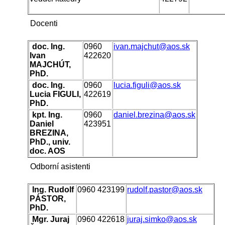
Docenti
doc. Ing.
0960
ivan.majchut@aos.sk
Ivan
422620
MAJCHÚT,
PhD.
doc. Ing.
0960
lucia.figuli@aos.sk
Lucia FIGULI,
422619
PhD.
kpt. Ing.
0960
daniel.brezina@aos.sk
Daniel
423951
BREZINA,
PhD., univ.
doc. AOS
Odborní asistenti
Ing. Rudolf
0960 423199
rudolf.pastor@aos.sk
PÁSTOR,
PhD.
Mgr. Juraj
0960 422618
juraj.simko@aos.sk