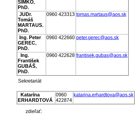
ŠIMKO,
PhD.
JUDr.
0960 423313
tomas.martaus@aos.sk
Tomáš
MARTAUS.
PhD.
Ing. Peter
0960 422660
peter.gerec@aos.sk
GEREC,
PhD.
Ing.
0960 422628
frantisek.gubas@aos.sk
František
GUBÁŠ,
PhD.
Sekretariát
Katarína
0960
katarina.erhardtova@aos.sk
ERHARDTOVÁ
422874
zdieľať: