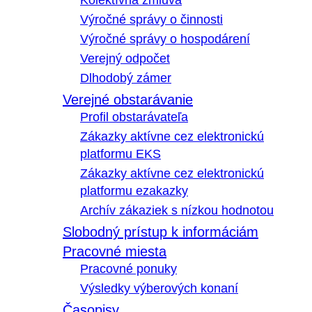
Kolektívna zmluva
Výročné správy o činnosti
Výročné správy o hospodárení
Verejný odpočet
Dlhodobý zámer
Verejné obstarávanie
Profil obstarávateľa
Zákazky aktívne cez elektronickú
platformu EKS
Zákazky aktívne cez elektronickú
platformu ezakazky
Archív zákaziek s nízkou hodnotou
Slobodný prístup k informáciám
Pracovné miesta
Pracovné ponuky
Výsledky výberových konaní
Časopisy