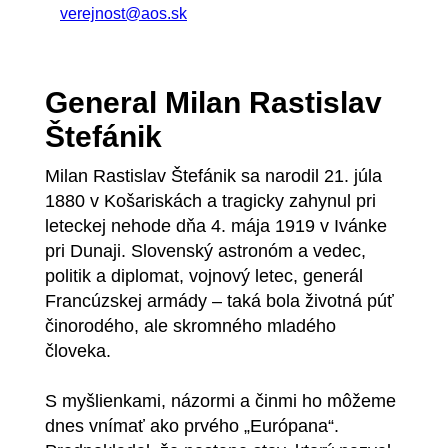
verejnost@aos.sk
General Milan Rastislav
Štefánik
Milan Rastislav Štefánik sa narodil 21. júla
1880 v Košariskách a tragicky zahynul pri
leteckej nehode dňa 4. mája 1919 v Ivánke
pri Dunaji. Slovenský astronóm a vedec,
politik a diplomat, vojnový letec, generál
Francúzskej armády – taká bola životná púť
činorodého, ale skromného mladého
človeka.
S myšlienkami, názormi a činmi ho môžeme
dnes vnímať ako prvého „Európana“.