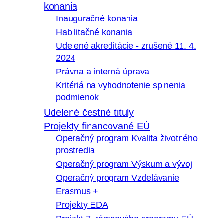
konania
Inauguračné konania
Habilitačné konania
Udelené akreditácie - zrušené 11. 4.
2024
Právna a interná úprava
Kritériá na vyhodnotenie splnenia
podmienok
Udelené čestné tituly
Projekty financované EÚ
Operačný program Kvalita životného
prostredia
Operačný program Výskum a vývoj
Operačný program Vzdelávanie
Erasmus +
Projekty EDA