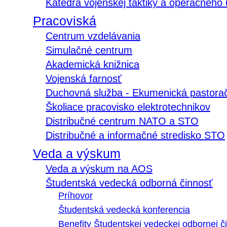
Katedra vojenskej taktiky a operačného
Pracoviská
Centrum vzdelávania
Simulačné centrum
Akademická knižnica
Vojenská farnosť
Duchovná služba - Ekumenická pastora
Školiace pracovisko elektrotechnikov
Distribučné centrum NATO a STO
Distribučné a informačné stredisko STO
Veda a výskum
Veda a výskum na AOS
Študentská vedecká odborná činnosť
Príhovor
Študentská vedecká konferencia
Benefity Študentskej vedeckej odbornej či