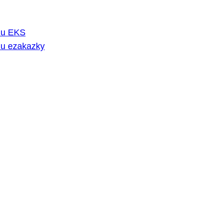
rmu EKS
mu ezakazky