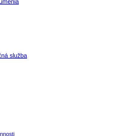
 umenia
čná služba
nnosti