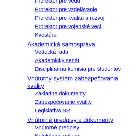
Prorektor pre vedu
Prorektor pre vzdelávanie
Prorektor pre kvalitu a rozvoj
Prorektor pre vojenské veci
Kvestúra
Akademická samospráva
Vedecká rada
Akademický senát
Disciplinárna komisia pre študentov
Vnútorný systém zabezpečovania
kvality
Základné dokumenty
Zabezpečovanie kvality
Legislatíva SR
Vnútorné predpisy a dokumenty
Vnútorné predpisy