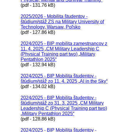
(pdf - 131.76 kB)
2025/2026 - Mobilita študentov -
štúdium/stáž ZS na Military University of
Technology, Warsaw, Poľsko
(pdf - 127.86 kB)
2024/2025 - BIP mobilita zamestnancov z
11. 4. 2025 „CM Military Leadership C
(Physical Training part two) „Military
Pentathlon 2025“
(pdf - 132.94 kB)
2024/2025 - BIP Mobilita študentov -
štúdium/stáž zo 11. 4. 2025 „AI in the Sky“
(pdf - 134.02 kB)
2024/2025 - BIP Mobilita študentov -
štúdium/stáž zo 31. 3. 2025 „CM Military
Leadership C (Physical Training part two)
„Military Pentathlon 2025“
(pdf - 128.86 kB)
2024/2025 - BIP Mobilita študentov -