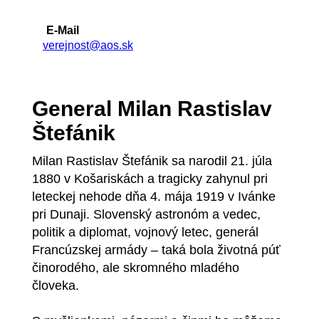
E-Mail
verejnost@aos.sk
General Milan Rastislav
Štefánik
Milan Rastislav Štefánik sa narodil 21. júla
1880 v Košariskách a tragicky zahynul pri
leteckej nehode dňa 4. mája 1919 v Ivánke
pri Dunaji. Slovenský astronóm a vedec,
politik a diplomat, vojnový letec, generál
Francúzskej armády – taká bola životná púť
činorodého, ale skromného mladého
človeka.