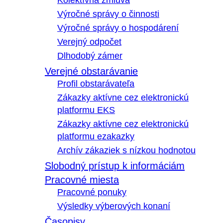
Kolektívna zmluva
Výročné správy o činnosti
Výročné správy o hospodárení
Verejný odpočet
Dlhodobý zámer
Verejné obstarávanie
Profil obstarávateľa
Zákazky aktívne cez elektronickú
platformu EKS
Zákazky aktívne cez elektronickú
platformu ezakazky
Archív zákaziek s nízkou hodnotou
Slobodný prístup k informáciám
Pracovné miesta
Pracovné ponuky
Výsledky výberových konaní
Časopisy