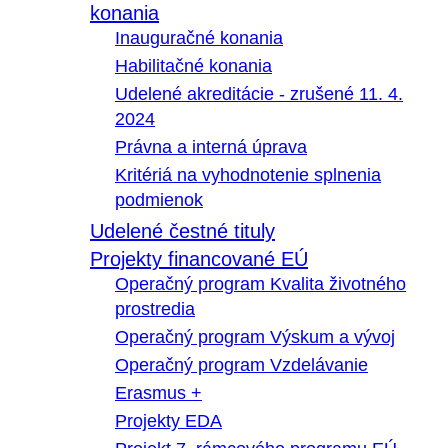
konania
Inauguračné konania
Habilitačné konania
Udelené akreditácie - zrušené 11. 4.
2024
Právna a interná úprava
Kritériá na vyhodnotenie splnenia
podmienok
Udelené čestné tituly
Projekty financované EÚ
Operačný program Kvalita životného
prostredia
Operačný program Výskum a vývoj
Operačný program Vzdelávanie
Erasmus +
Projekty EDA