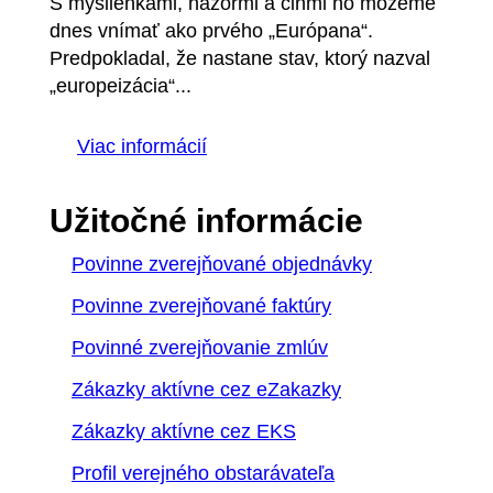
S myšlienkami, názormi a činmi ho môžeme
dnes vnímať ako prvého „Európana“.
Predpokladal, že nastane stav, ktorý nazval
„europeizácia“...
Viac informácií
Užitočné informácie
Povinne zverejňované objednávky
Povinne zverejňované faktúry
Povinné zverejňovanie zmlúv
Zákazky aktívne cez eZakazky
Zákazky aktívne cez EKS
Profil verejného obstarávateľa