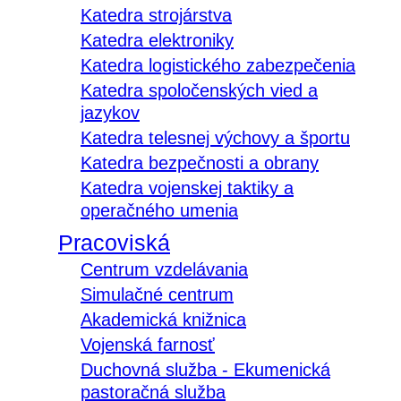
Katedra strojárstva
Katedra elektroniky
Katedra logistického zabezpečenia
Katedra spoločenských vied a
jazykov
Katedra telesnej výchovy a športu
Katedra bezpečnosti a obrany
Katedra vojenskej taktiky a
operačného umenia
Pracoviská
Centrum vzdelávania
Simulačné centrum
Akademická knižnica
Vojenská farnosť
Duchovná služba - Ekumenická
pastoračná služba