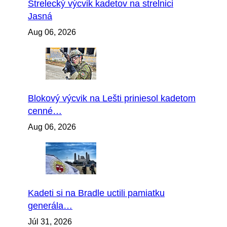
Strelecký výcvik kadetov na strelnici
Jasná
Aug 06, 2026
Blokový výcvik na Lešti priniesol kadetom
cenné…
Aug 06, 2026
Kadeti si na Bradle uctili pamiatku
generála…
Júl 31, 2026