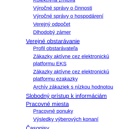
Kolektívna zmluva
Výročné správy o činnosti
Výročné správy o hospodárení
Verejný odpočet
Dlhodobý zámer
Verejné obstarávanie
Profil obstarávateľa
Zákazky aktívne cez elektronickú
platformu EKS
Zákazky aktívne cez elektronickú
platformu ezakazky
Archív zákaziek s nízkou hodnotou
Slobodný prístup k informáciám
Pracovné miesta
Pracovné ponuky
Výsledky výberových konaní
Časopisy