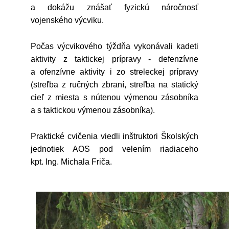
a dokážu znášať fyzickú náročnosť
vojenského výcviku.
Počas výcvikového týždňa vykonávali kadeti
aktivity z taktickej prípravy - defenzívne
a ofenzívne aktivity i zo streleckej prípravy
(streľba z ručných zbraní, streľba na statický
cieľ z miesta s nútenou výmenou zásobníka
a s taktickou výmenou zásobníka).
Praktické cvičenia viedli inštruktori Školských
jednotiek AOS pod velením riadiaceho
kpt. Ing. Michala Friča.