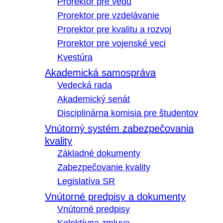
Prorektor pre vedu
Prorektor pre vzdelávanie
Prorektor pre kvalitu a rozvoj
Prorektor pre vojenské veci
Kvestúra
Akademická samospráva
Vedecká rada
Akademický senát
Disciplinárna komisia pre študentov
Vnútorný systém zabezpečovania
kvality
Základné dokumenty
Zabezpečovanie kvality
Legislatíva SR
Vnútorné predpisy a dokumenty
Vnútorné predpisy