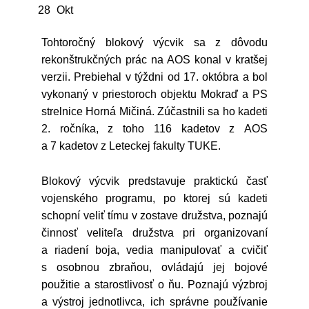
28
Okt
Tohtoročný blokový výcvik sa z dôvodu
rekonštrukčných prác na AOS konal v kratšej
verzii. Prebiehal v týždni od 17. októbra a bol
vykonaný v priestoroch objektu Mokraď a PS
strelnice Horná Mičiná. Zúčastnili sa ho kadeti
2. ročníka, z toho 116 kadetov z AOS
a 7 kadetov z Leteckej fakulty TUKE.
Blokový výcvik predstavuje praktickú časť
vojenského programu, po ktorej sú kadeti
schopní veliť tímu v zostave družstva, poznajú
činnosť veliteľa družstva pri organizovaní
a riadení boja, vedia manipulovať a cvičiť
s osobnou zbraňou, ovládajú jej bojové
použitie a starostlivosť o ňu. Poznajú výzbroj
a výstroj jednotlivca, ich správne používanie