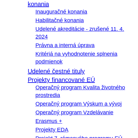
konania
Inauguračné konania
Habilitačné konania
Udelené akreditácie - zrušené 11. 4.
2024
Právna a interná úprava
Kritériá na vyhodnotenie splnenia
podmienok
Udelené čestné tituly
Projekty financované EÚ
Operačný program Kvalita životného
prostredia
Operačný program Výskum a vývoj
Operačný program Vzdelávanie
Erasmus +
Projekty EDA