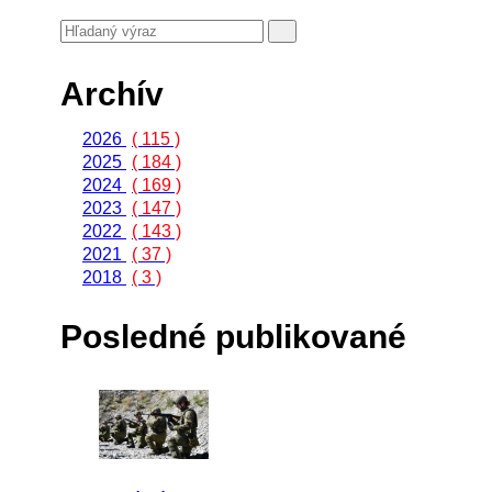
Archív
2026
( 115 )
2025
( 184 )
2024
( 169 )
2023
( 147 )
2022
( 143 )
2021
( 37 )
2018
( 3 )
Posledné publikované