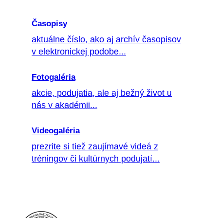
Časopisy
aktuálne číslo, ako aj archív časopisov
v elektronickej podobe...
Fotogaléria
akcie, podujatia, ale aj bežný život u
nás v akadémii...
Videogaléria
prezrite si tiež zaujímavé videá z
tréningov či kultúrnych podujatí...