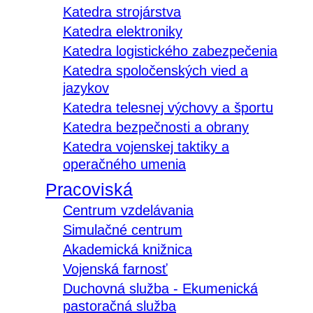
Katedra strojárstva
Katedra elektroniky
Katedra logistického zabezpečenia
Katedra spoločenských vied a
jazykov
Katedra telesnej výchovy a športu
Katedra bezpečnosti a obrany
Katedra vojenskej taktiky a
operačného umenia
Pracoviská
Centrum vzdelávania
Simulačné centrum
Akademická knižnica
Vojenská farnosť
Duchovná služba - Ekumenická
pastoračná služba