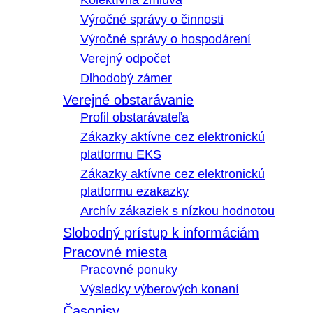
Kolektívna zmluva
Výročné správy o činnosti
Výročné správy o hospodárení
Verejný odpočet
Dlhodobý zámer
Verejné obstarávanie
Profil obstarávateľa
Zákazky aktívne cez elektronickú
platformu EKS
Zákazky aktívne cez elektronickú
platformu ezakazky
Archív zákaziek s nízkou hodnotou
Slobodný prístup k informáciám
Pracovné miesta
Pracovné ponuky
Výsledky výberových konaní
Časopisy