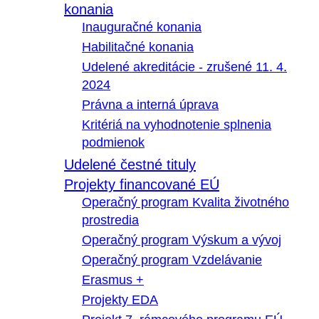
konania
Inauguračné konania
Habilitačné konania
Udelené akreditácie - zrušené 11. 4.
2024
Právna a interná úprava
Kritériá na vyhodnotenie splnenia
podmienok
Udelené čestné tituly
Projekty financované EÚ
Operačný program Kvalita životného
prostredia
Operačný program Výskum a vývoj
Operačný program Vzdelávanie
Erasmus +
Projekty EDA