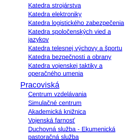
Katedra strojárstva
Katedra elektroniky
Katedra logistického zabezpečenia
Katedra spoločenských vied a
jazykov
Katedra telesnej výchovy a športu
Katedra bezpečnosti a obrany
Katedra vojenskej taktiky a
operačného umenia
Pracoviská
Centrum vzdelávania
Simulačné centrum
Akademická knižnica
Vojenská farnosť
Duchovná služba - Ekumenická
pastoračná služba