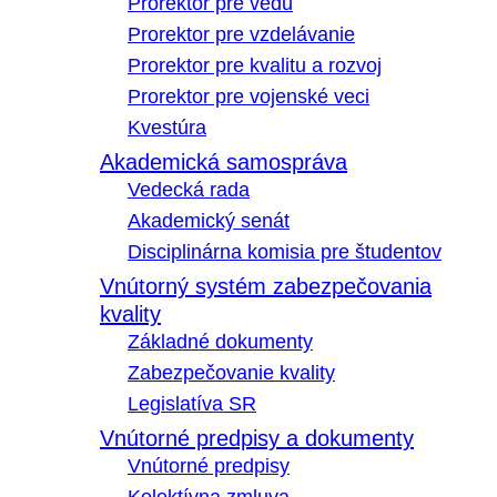
Prorektor pre vedu
Prorektor pre vzdelávanie
Prorektor pre kvalitu a rozvoj
Prorektor pre vojenské veci
Kvestúra
Akademická samospráva
Vedecká rada
Akademický senát
Disciplinárna komisia pre študentov
Vnútorný systém zabezpečovania
kvality
Základné dokumenty
Zabezpečovanie kvality
Legislatíva SR
Vnútorné predpisy a dokumenty
Vnútorné predpisy