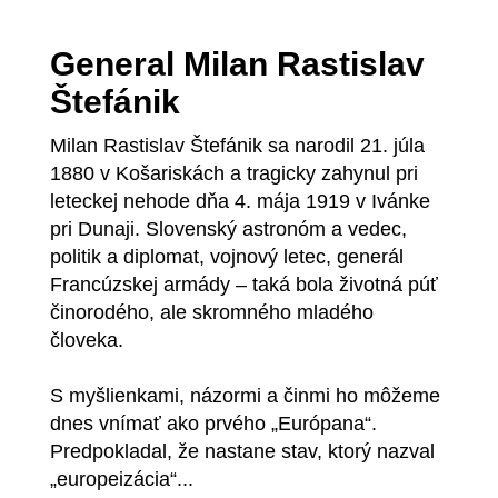
General Milan Rastislav
Štefánik
Milan Rastislav Štefánik sa narodil 21. júla
1880 v Košariskách a tragicky zahynul pri
leteckej nehode dňa 4. mája 1919 v Ivánke
pri Dunaji. Slovenský astronóm a vedec,
politik a diplomat, vojnový letec, generál
Francúzskej armády – taká bola životná púť
činorodého, ale skromného mladého
človeka.
S myšlienkami, názormi a činmi ho môžeme
dnes vnímať ako prvého „Európana“.
Predpokladal, že nastane stav, ktorý nazval
„europeizácia“...