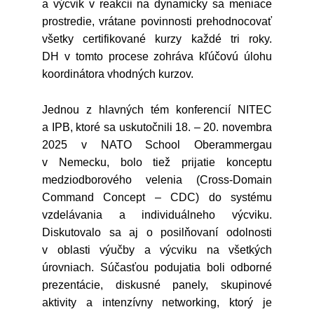
a výcvik v reakcii na dynamicky sa meniace
prostredie, vrátane povinnosti prehodnocovať
všetky certifikované kurzy každé tri roky.
DH v tomto procese zohráva kľúčovú úlohu
koordinátora vhodných kurzov.
Jednou z hlavných tém konferencií NITEC
a IPB, ktoré sa uskutočnili 18. – 20. novembra
2025 v NATO School Oberammergau
v Nemecku, bolo tiež prijatie konceptu
medziodborového velenia (Cross-Domain
Command Concept – CDC) do systému
vzdelávania a individuálneho výcviku.
Diskutovalo sa aj o posilňovaní odolnosti
v oblasti výučby a výcviku na všetkých
úrovniach. Súčasťou podujatia boli odborné
prezentácie, diskusné panely, skupinové
aktivity a intenzívny networking, ktorý je