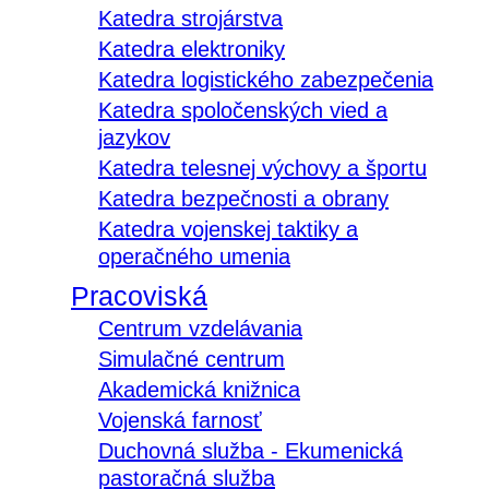
Katedra strojárstva
Katedra elektroniky
Katedra logistického zabezpečenia
Katedra spoločenských vied a
jazykov
Katedra telesnej výchovy a športu
Katedra bezpečnosti a obrany
Katedra vojenskej taktiky a
operačného umenia
Pracoviská
Centrum vzdelávania
Simulačné centrum
Akademická knižnica
Vojenská farnosť
Duchovná služba - Ekumenická
pastoračná služba