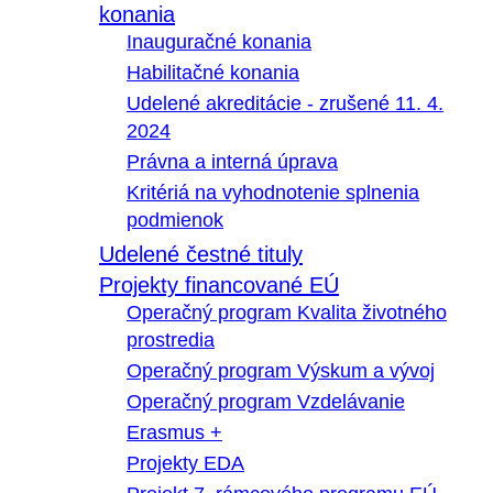
konania
Inauguračné konania
Habilitačné konania
Udelené akreditácie - zrušené 11. 4.
2024
Právna a interná úprava
Kritériá na vyhodnotenie splnenia
podmienok
Udelené čestné tituly
Projekty financované EÚ
Operačný program Kvalita životného
prostredia
Operačný program Výskum a vývoj
Operačný program Vzdelávanie
Erasmus +
Projekty EDA