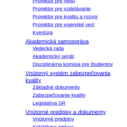
Prorektor pre vedu
Prorektor pre vzdelávanie
Prorektor pre kvalitu a rozvoj
Prorektor pre vojenské veci
Kvestúra
Akademická samospráva
Vedecká rada
Akademický senát
Disciplinárna komisia pre študentov
Vnútorný systém zabezpečovania
kvality
Základné dokumenty
Zabezpečovanie kvality
Legislatíva SR
Vnútorné predpisy a dokumenty
Vnútorné predpisy