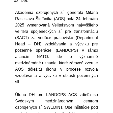
02
Dec
Akadémia ozbrojených síl generála Milana
Rastislava Štefánika (AOS) bola 24. februára
2025 vymenovaná Veliteľstvom najvyššieho
veliteľa spojeneckých síl pre transformáciu
(SACT) za vedúce pracovisko (Department
Head – DH) vzdelávania a výcviku pre
pozemné operácie (LANDOPS) v rámci
aliancie NATO. Ide o významné
medzinárodné uznanie, ktoré zároveň zveruje
AOS dôležitú úlohu v procese rozvoja
vzdelávania a výcviku v oblasti pozemných
síl.
Úlohu DH pre LANDOPS AOS zdieľa so
Švédskym medzinárodným centrom
ozbrojených síl SWEDINT. Obe inštitúcie pod