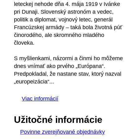
leteckej nehode dňa 4. mája 1919 v Ivánke
pri Dunaji. Slovenský astronóm a vedec,
politik a diplomat, vojnový letec, generál
Francúzskej armády – taká bola životná púť
činorodého, ale skromného mladého
človeka.
S myšlienkami, názormi a činmi ho môžeme
dnes vnímať ako prvého „Európana“.
Predpokladal, že nastane stav, ktorý nazval
„europeizácia“...
Viac informácií
Užitočné informácie
Povinne zverejňované objednávky