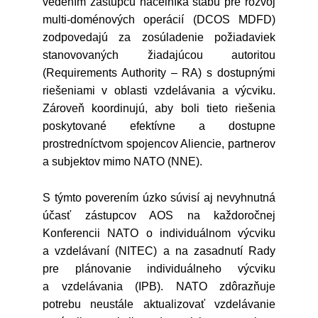
vedením zástupcu náčelníka štábu pre rozvoj
multi-doménových operácií (DCOS MDFD)
zodpovedajú za zosúladenie požiadaviek
stanovovaných žiadajúcou autoritou
(Requirements Authority – RA) s dostupnými
riešeniami v oblasti vzdelávania a výcviku.
Zároveň koordinujú, aby boli tieto riešenia
poskytované efektívne a dostupne
prostredníctvom spojencov Aliencie, partnerov
a subjektov mimo NATO (NNE).
S týmto poverením úzko súvisí aj nevyhnutná
účasť zástupcov AOS na každoročnej
Konferencii NATO o individuálnom výcviku
a vzdelávaní (NITEC) a na zasadnutí Rady
pre plánovanie individuálneho výcviku
a vzdelávania (IPB). NATO zdôrazňuje
potrebu neustále aktualizovať vzdelávanie