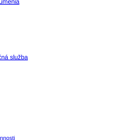
 umenia
čná služba
nnosti