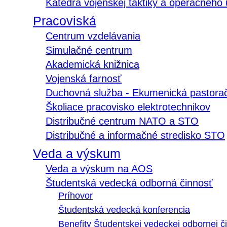
Katedra vojenskej taktiky a operačného
Pracoviská
Centrum vzdelávania
Simulačné centrum
Akademická knižnica
Vojenská farnosť
Duchovná služba - Ekumenická pastora
Školiace pracovisko elektrotechnikov
Distribučné centrum NATO a STO
Distribučné a informačné stredisko STO
Veda a výskum
Veda a výskum na AOS
Študentská vedecká odborná činnosť
Príhovor
Študentská vedecká konferencia
Benefity Študentskej vedeckej odbornej či