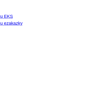
rmu EKS
mu ezakazky