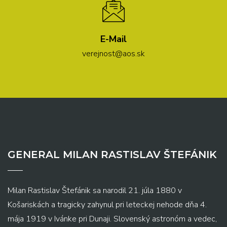
E-Mail
verejnost@aos.sk
GENERAL MILAN RASTISLAV ŠTEFÁNIK
Milan Rastislav Štefánik sa narodil 21. júla 1880 v
Košariskách a tragicky zahynul pri leteckej nehode dňa 4.
mája 1919 v Ivánke pri Dunaji. Slovenský astronóm a vedec,