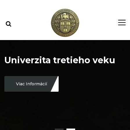
Rovno na obsah
Rovno na menu
Univerzita tretieho veku
Viac Informácií