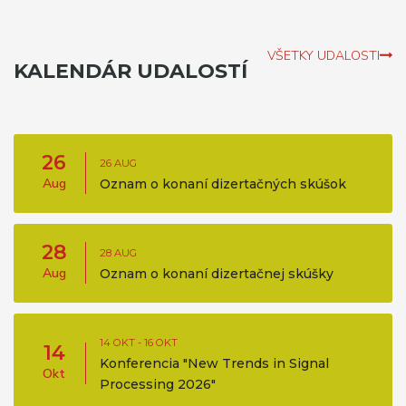
VŠETKY UDALOSTI
KALENDÁR UDALOSTÍ
26
26 AUG
Aug
Oznam o konaní dizertačných skúšok
28
28 AUG
Aug
Oznam o konaní dizertačnej skúšky
14 OKT - 16 OKT
14
Konferencia "New Trends in Signal
Okt
Processing 2026"