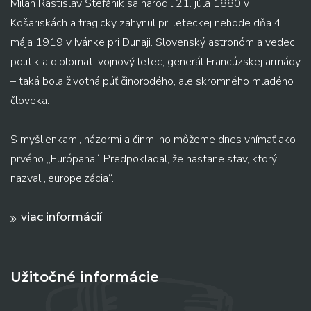
Milan Rastislav Štefánik sa narodil 21. júla 1880 v
Košariskách a tragicky zahynul pri leteckej nehode dňa 4.
mája 1919 v Ivánke pri Dunaji. Slovenský astronóm a vedec,
politik a diplomat, vojnový letec, generál Francúzskej armády
– taká bola životná púť činorodého, ale skromného mladého
človeka.
S myšlienkami, názormi a činmi ho môžeme dnes vnímať ako
prvého „Európana“. Predpokladal, že nastane stav, ktorý
nazval „europeizácia“...
viac informácií
Užitočné informácie