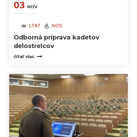
03
NOV
1747
AOS
Odborná príprava kadetov
delostrelcov
čítať viac