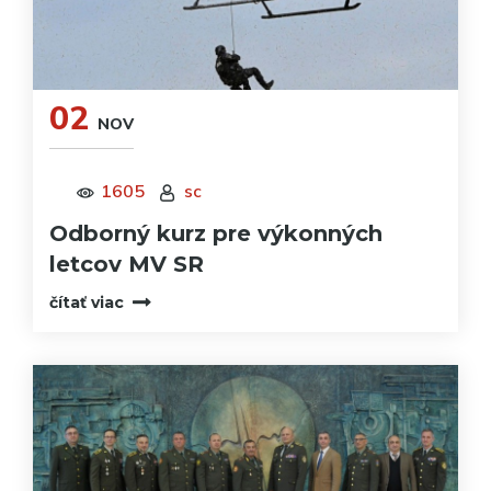
02
NOV
1605
sc
Odborný kurz pre výkonných
letcov MV SR
čítať viac