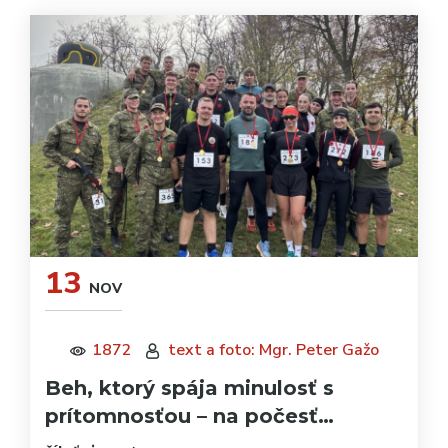
13
NOV
1872
text a foto: Mgr. Peter Gažo
Beh, ktorý spája minulosť s
prítomnosťou – na počesť…