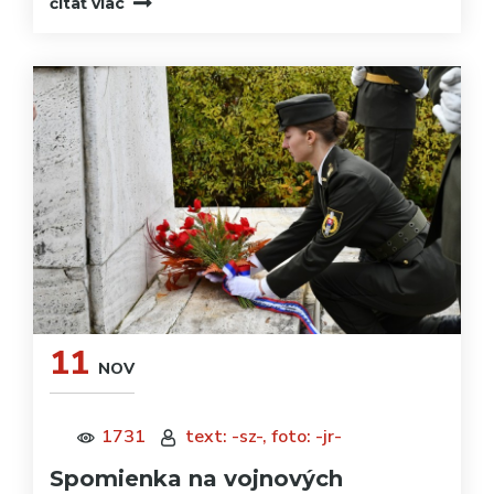
čítať viac
11
NOV
1731
text: -sz-, foto: -jr-
Spomienka na vojnových