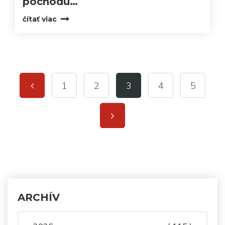
pochodu…
čítať viac
1
2
3
4
5
ARCHÍV