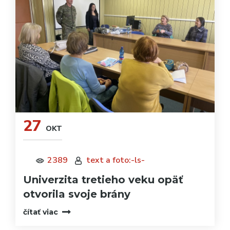
27
OKT
2389
text a foto:-ls-
Univerzita tretieho veku opäť
otvorila svoje brány
čítať viac