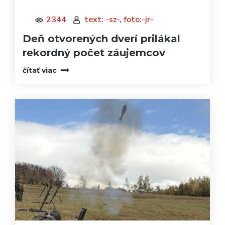
2344
text: -sz-, foto:-jr-
Deň otvorených dverí prilákal
rekordný počet záujemcov
čítať viac