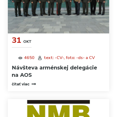
31
OKT
4650
text: -CV-, foto: -ds- a CV
Návšteva arménskej delegácie
na AOS
čítať viac