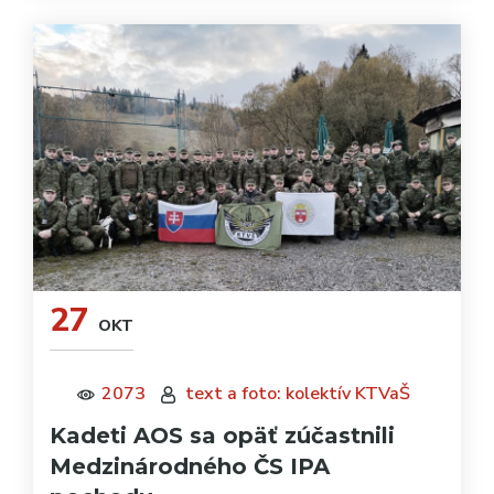
27
OKT
2073
text a foto: kolektív KTVaŠ
Kadeti AOS sa opäť zúčastnili
Medzinárodného ČS IPA