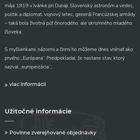
mája 1919 v Ivánke pri Dunaji. Slovenský astronóm a vedec,
politik a diplomat, vojnový letec, generál Francúzskej armády
– taká bola životná púť činorodého, ale skromného mladého
človeka.
S myšlienkami, názormi a činmi ho môžeme dnes vnímať ako
prvého „Európana“. Predpokladal, že nastane stav, ktorý
nazval „europeizácia“...
viac informácií
Užitočné informácie
Povinne zverejňované objednávky