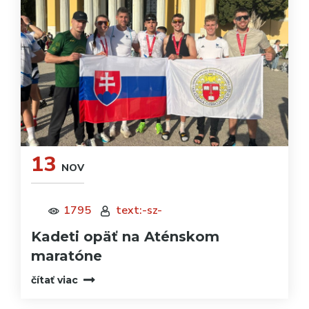
13
NOV
1795
text:-sz-
Kadeti opäť na Aténskom
maratóne
čítať viac