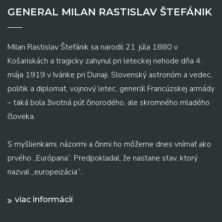
GENERAL MILAN RASTISLAV ŠTEFÁNIK
Milan Rastislav Štefánik sa narodil 21. júla 1880 v
Košariskách a tragicky zahynul pri leteckej nehode dňa 4.
mája 1919 v Ivánke pri Dunaji. Slovenský astronóm a vedec,
politik a diplomat, vojnový letec, generál Francúzskej armády
– taká bola životná púť činorodého, ale skromného mladého
človeka.
S myšlienkami, názormi a činmi ho môžeme dnes vnímať ako
prvého „Európana“. Predpokladal, že nastane stav, ktorý
nazval „europeizácia“...
viac informácií