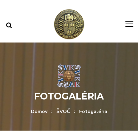
Rovno na obsah
Rovno na menu
FOTOGALÉRIA
Domov
ŠVOČ
Fotogaléria