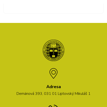
Adresa
Demänová 393, 031 01 Liptovský Mikuláš 1