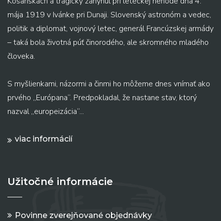
Košariskách a tragicky zahynul pri leteckej nehode dňa 4.
mája 1919 v Ivánke pri Dunaji. Slovenský astronóm a vedec,
politik a diplomat, vojnový letec, generál Francúzskej armády
– taká bola životná púť činorodého, ale skromného mladého
človeka.
S myšlienkami, názormi a činmi ho môžeme dnes vnímať ako
prvého „Európana“. Predpokladal, že nastane stav, ktorý
nazval „europeizácia“...
viac informácií
Užitočné informácie
Povinne zverejňované objednávky