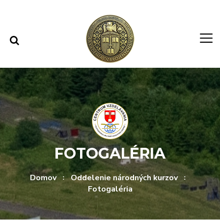
Rovno na obsah
Rovno na menu
FOTOGALÉRIA
Domov
Oddelenie národných kurzov
Fotogaléria