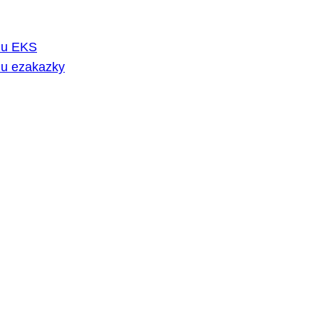
rmu EKS
mu ezakazky