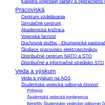
Katedra vojenskej taktiky a operačného
Pracoviská
Centrum vzdelávania
Simulačné centrum
Akademická knižnica
Vojenská farnosť
Duchovná služba - Ekumenická pastora
Školiace pracovisko elektrotechnikov
Distribučné centrum NATO a STO
Distribučné a informačné stredisko STO
Veda a výskum
Veda a výskum na AOS
Študentská vedecká odborná činnosť
Príhovor
Študentská vedecká konferencia
Benefity Študentskej vedeckej odbornej či