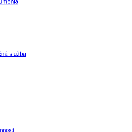
 umenia
čná služba
nnosti