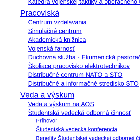
Katedra vojenskej taktiky a operačného
Pracoviská
Centrum vzdelávania
Simulačné centrum
Akademická knižnica
Vojenská farnosť
Duchovná služba - Ekumenická pastora
Školiace pracovisko elektrotechnikov
Distribučné centrum NATO a STO
Distribučné a informačné stredisko STO
Veda a výskum
Veda a výskum na AOS
Študentská vedecká odborná činnosť
Príhovor
Študentská vedecká konferencia
Benefity Študentskej vedeckej odbornej či