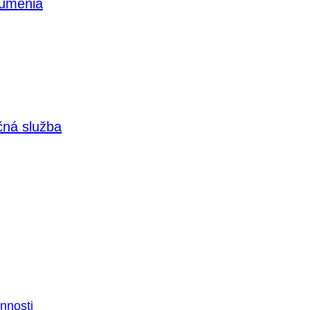
 umenia
čná služba
nnosti