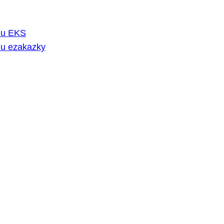
rmu EKS
mu ezakazky