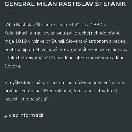
GENERAL MILAN RASTISLAV ŠTEFÁNIK
Milan Rastislav Štefánik sa narodil 21. júla 1880 v
Košariskách a tragicky zahynul pri leteckej nehode dňa 4.
mája 1919 v Ivánke pri Dunaji. Slovenský astronóm a vedec,
politik a diplomat, vojnový letec, generál Francúzskej armády
– taká bola životná púť činorodého, ale skromného mladého
človeka.
S myšlienkami, názormi a činmi ho môžeme dnes vnímať ako
prvého „Európana“. Predpokladal, že nastane stav, ktorý
nazval „europeizácia“...
viac informácií