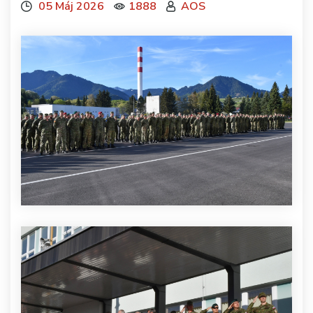
05 Máj 2026
1888
AOS