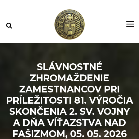
Rovno na obsah
Rovno na menu
SLÁVNOSTNÉ
ZHROMAŽDENIE
ZAMESTNANCOV PRI
PRÍLEŽITOSTI 81. VÝROČIA
SKONČENIA 2. SV. VOJNY
A DŇA VÍŤAZSTVA NAD
FAŠIZMOM, 05. 05. 2026