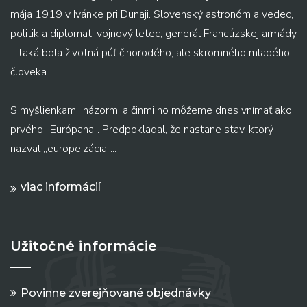
mája 1919 v Ivánke pri Dunaji. Slovenský astronóm a vedec,
politik a diplomat, vojnový letec, generál Francúzskej armády
– taká bola životná púť činorodého, ale skromného mladého
človeka.
S myšlienkami, názormi a činmi ho môžeme dnes vnímať ako
prvého „Európana“. Predpokladal, že nastane stav, ktorý
nazval „europeizácia“...
viac informácií
Užitočné informácie
Povinne zverejňované objednávky