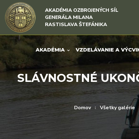
Rovno na obsah
Rovno na menu
AKADÉMIA OZBROJENÝCH SÍL
GENERÁLA MILANA
RASTISLAVA ŠTEFÁNIKA
AKADÉMIA
VZDELÁVANIE A VÝCVI
SLÁVNOSTNÉ UKONČ
Domov
Všetky galérie