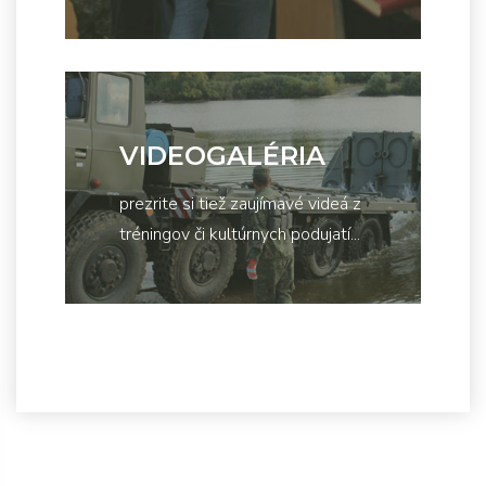
VIDEOGALÉRIA
prezrite si tiež zaujímavé videá z
tréningov či kultúrnych podujatí...