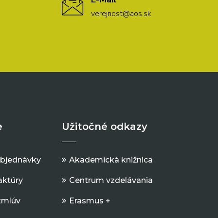
verejnost@aos.sk
e
Užitočné odkazy
objednávky
Akademická knižnica
aktúry
Centrum vzdelávania
zmlúv
Erasmus +