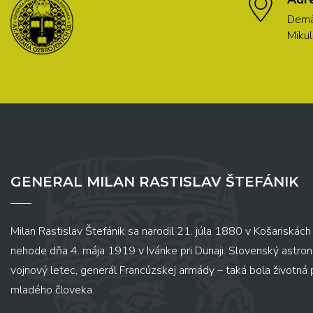
Demä
Mikul
GENERAL MILAN RASTISLAV ŠTEFÁNIK
Milan Rastislav Štefánik sa narodil 21. júla 1880 v Košariskách 
nehode dňa 4. mája 1919 v Ivánke pri Dunaji. Slovenský astronó
vojnový letec, generál Francúzskej armády – taká bola životná
mladého človeka.