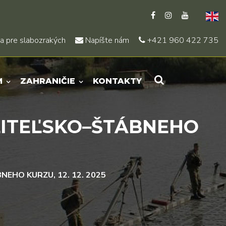
a pre slabozrakých
Napíšte nám
+421 960 422 735
M
ZAHRANIČIE
KONTAKTY
LITEĽSKO–ŠTÁBNEHO
NEHO KURZU, 12. 12. 2025