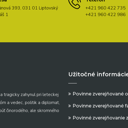
nová 393, 031 01 Liptovský
+421 960 422 735
áš 1
+421 960 422 986
Užitočné informáci
Povinne zverejňované 
a tragicky zahynul pri leteckej
m a vedec, politik a diplomat,
Povinne zverejňované f
 púť činorodého, ale skromného
Povinné zverejňovanie 