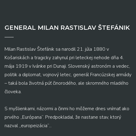
GENERAL MILAN RASTISLAV ŠTEFÁNIK
Milan Rastislav Štefánik sa narodil 21. júla 1880 v
Košariskách a tragicky zahynul pri leteckej nehode dňa 4.
mája 1919 v Ivánke pri Dunaji. Slovenský astronóm a vedec,
politik a diplomat, vojnový letec, generál Francúzskej armády
– taká bola životná púť činorodého, ale skromného mladého
človeka.
S myšlienkami, názormi a činmi ho môžeme dnes vnímať ako
prvého „Európana“. Predpokladal, že nastane stav, ktorý
nazval „europeizácia“...