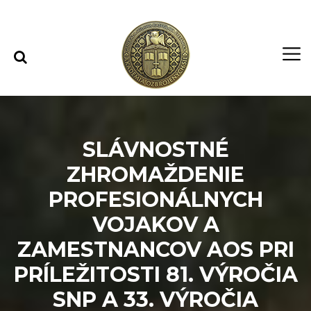
Rovno na obsah
Rovno na menu
SLÁVNOSTNÉ
ZHROMAŽDENIE
PROFESIONÁLNYCH
VOJAKOV A
ZAMESTNANCOV AOS PRI
PRÍLEŽITOSTI 81. VÝROČIA
SNP A 33. VÝROČIA