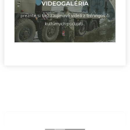
VIDEOGALÉRIA
prezrite si tiež zaujímavé videá z tréningov či
kultúrnych podujatí...