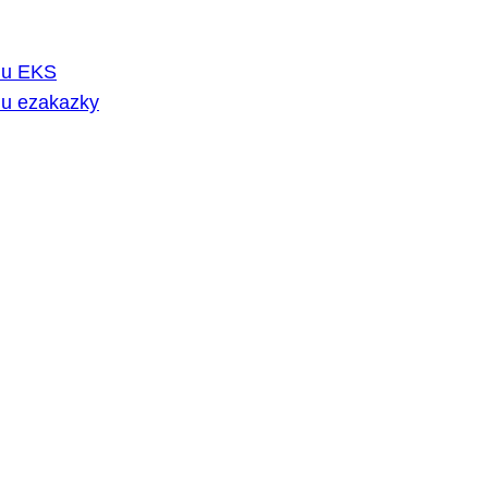
rmu EKS
mu ezakazky