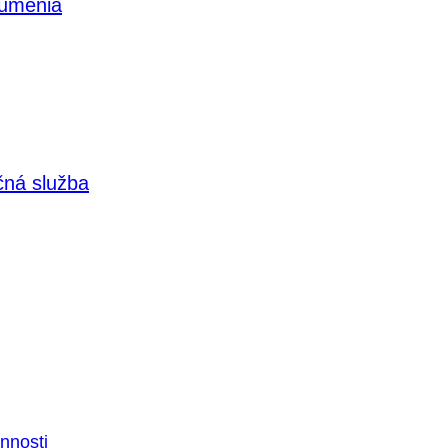
 umenia
čná služba
nnosti