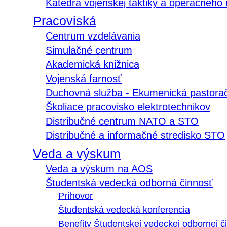
Katedra vojenskej taktiky a operačného
Pracoviská
Centrum vzdelávania
Simulačné centrum
Akademická knižnica
Vojenská farnosť
Duchovná služba - Ekumenická pastora
Školiace pracovisko elektrotechnikov
Distribučné centrum NATO a STO
Distribučné a informačné stredisko STO
Veda a výskum
Veda a výskum na AOS
Študentská vedecká odborná činnosť
Príhovor
Študentská vedecká konferencia
Benefity Študentskej vedeckej odbornej či