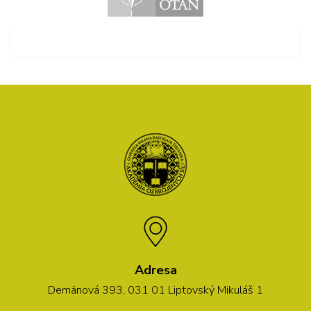
Adresa
Demänová 393, 031 01 Liptovský Mikuláš 1