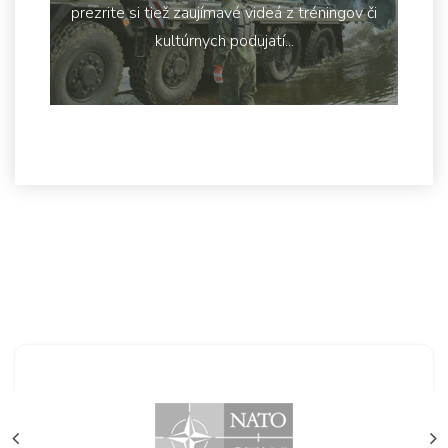
prezrite si tiež zaujímavé videá z tréningov či
kultúrnych podujatí...