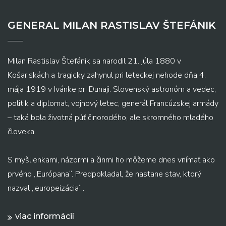
GENERAL MILAN RASTISLAV ŠTEFÁNIK
Milan Rastislav Štefánik sa narodil 21. júla 1880 v
Košariskách a tragicky zahynul pri leteckej nehode dňa 4.
mája 1919 v Ivánke pri Dunaji. Slovenský astronóm a vedec,
politik a diplomat, vojnový letec, generál Francúzskej armády
– taká bola životná púť činorodého, ale skromného mladého
človeka.
S myšlienkami, názormi a činmi ho môžeme dnes vnímať ako
prvého „Európana“. Predpokladal, že nastane stav, ktorý
nazval „europeizácia“...
viac informácií