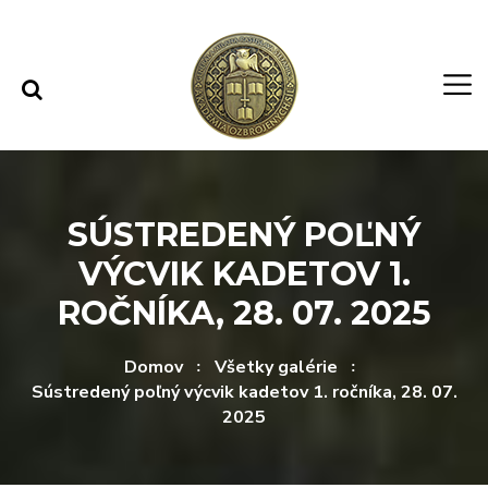
Rovno na obsah
Rovno na menu
SÚSTREDENÝ POĽNÝ
VÝCVIK KADETOV 1.
ROČNÍKA, 28. 07. 2025
Domov
Všetky galérie
Sústredený poľný výcvik kadetov 1. ročníka, 28. 07.
2025