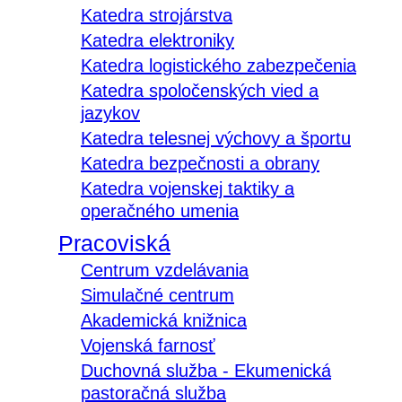
Katedra strojárstva
Katedra elektroniky
Katedra logistického zabezpečenia
Katedra spoločenských vied a
jazykov
Katedra telesnej výchovy a športu
Katedra bezpečnosti a obrany
Katedra vojenskej taktiky a
operačného umenia
Pracoviská
Centrum vzdelávania
Simulačné centrum
Akademická knižnica
Vojenská farnosť
Duchovná služba - Ekumenická
pastoračná služba