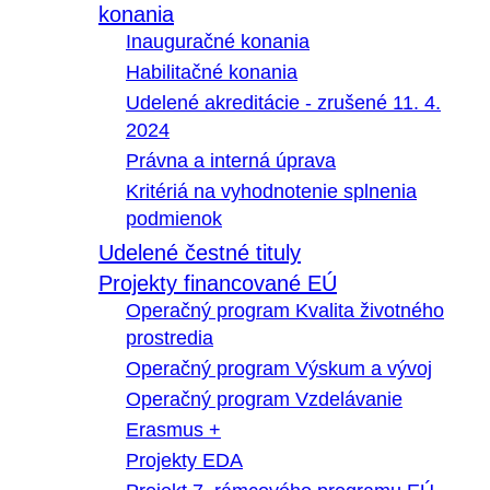
konania
Inauguračné konania
Habilitačné konania
Udelené akreditácie - zrušené 11. 4.
2024
Právna a interná úprava
Kritériá na vyhodnotenie splnenia
podmienok
Udelené čestné tituly
Projekty financované EÚ
Operačný program Kvalita životného
prostredia
Operačný program Výskum a vývoj
Operačný program Vzdelávanie
Erasmus +
Projekty EDA