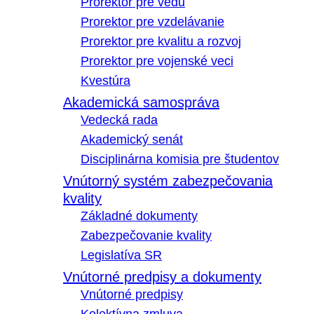
Prorektor pre vedu
Prorektor pre vzdelávanie
Prorektor pre kvalitu a rozvoj
Prorektor pre vojenské veci
Kvestúra
Akademická samospráva
Vedecká rada
Akademický senát
Disciplinárna komisia pre študentov
Vnútorný systém zabezpečovania
kvality
Základné dokumenty
Zabezpečovanie kvality
Legislatíva SR
Vnútorné predpisy a dokumenty
Vnútorné predpisy