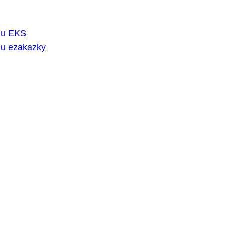
rmu EKS
mu ezakazky