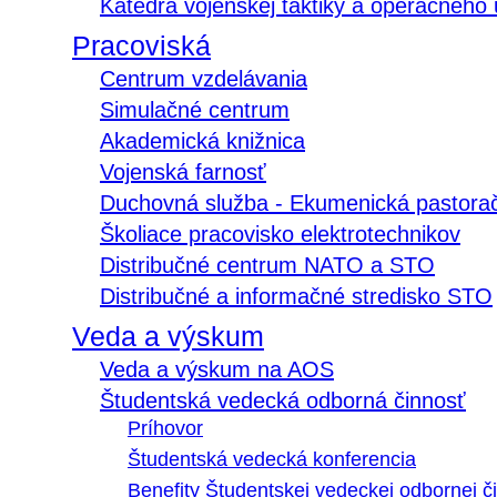
Katedra vojenskej taktiky a operačného
Pracoviská
Centrum vzdelávania
Simulačné centrum
Akademická knižnica
Vojenská farnosť
Duchovná služba - Ekumenická pastora
Školiace pracovisko elektrotechnikov
Distribučné centrum NATO a STO
Distribučné a informačné stredisko STO
Veda a výskum
Veda a výskum na AOS
Študentská vedecká odborná činnosť
Príhovor
Študentská vedecká konferencia
Benefity Študentskej vedeckej odbornej či