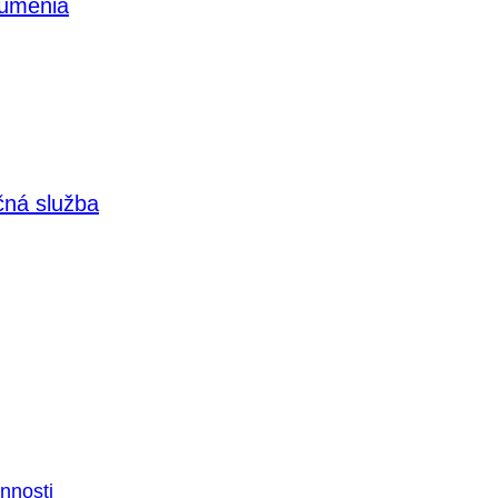
 umenia
čná služba
nnosti