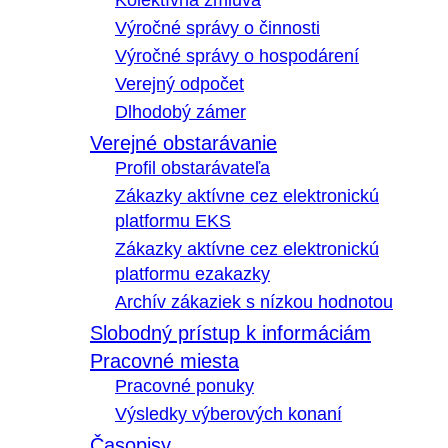
Kolektívna zmluva
Výročné správy o činnosti
Výročné správy o hospodárení
Verejný odpočet
Dlhodobý zámer
Verejné obstarávanie
Profil obstarávateľa
Zákazky aktívne cez elektronickú
platformu EKS
Zákazky aktívne cez elektronickú
platformu ezakazky
Archív zákaziek s nízkou hodnotou
Slobodný prístup k informáciám
Pracovné miesta
Pracovné ponuky
Výsledky výberových konaní
Časopisy