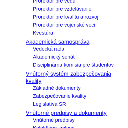
Prorektor pre vedu
Prorektor pre vzdelávanie
Prorektor pre kvalitu a rozvoj
Prorektor pre vojenské veci
Kvestúra
Akademická samospráva
Vedecká rada
Akademický senát
Disciplinárna komisia pre študentov
Vnútorný systém zabezpečovania
kvality
Základné dokumenty
Zabezpečovanie kvality
Legislatíva SR
Vnútorné predpisy a dokumenty
Vnútorné predpisy