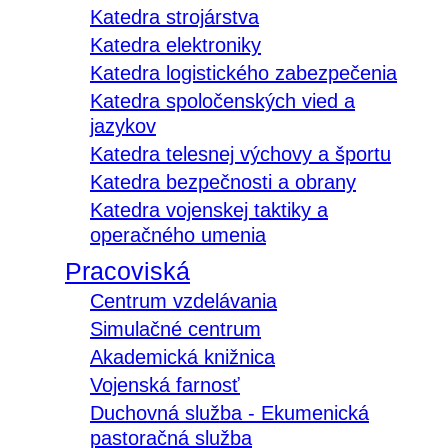
Katedra strojárstva
Katedra elektroniky
Katedra logistického zabezpečenia
Katedra spoločenských vied a
jazykov
Katedra telesnej výchovy a športu
Katedra bezpečnosti a obrany
Katedra vojenskej taktiky a
operačného umenia
Pracoviská
Centrum vzdelávania
Simulačné centrum
Akademická knižnica
Vojenská farnosť
Duchovná služba - Ekumenická
pastoračná služba