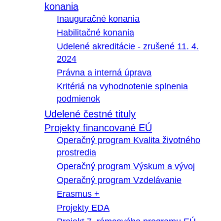
konania
Inauguračné konania
Habilitačné konania
Udelené akreditácie - zrušené 11. 4.
2024
Právna a interná úprava
Kritériá na vyhodnotenie splnenia
podmienok
Udelené čestné tituly
Projekty financované EÚ
Operačný program Kvalita životného
prostredia
Operačný program Výskum a vývoj
Operačný program Vzdelávanie
Erasmus +
Projekty EDA