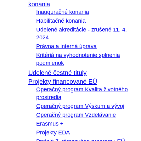
konania
Inauguračné konania
Habilitačné konania
Udelené akreditácie - zrušené 11. 4.
2024
Právna a interná úprava
Kritériá na vyhodnotenie splnenia
podmienok
Udelené čestné tituly
Projekty financované EÚ
Operačný program Kvalita životného
prostredia
Operačný program Výskum a vývoj
Operačný program Vzdelávanie
Erasmus +
Projekty EDA