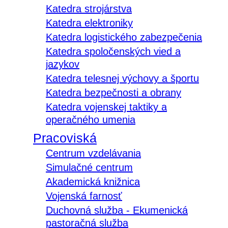
Katedra strojárstva
Katedra elektroniky
Katedra logistického zabezpečenia
Katedra spoločenských vied a
jazykov
Katedra telesnej výchovy a športu
Katedra bezpečnosti a obrany
Katedra vojenskej taktiky a
operačného umenia
Pracoviská
Centrum vzdelávania
Simulačné centrum
Akademická knižnica
Vojenská farnosť
Duchovná služba - Ekumenická
pastoračná služba