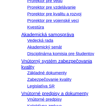
Prorektor pre vedu
Prorektor pre vzdelávanie
Prorektor pre kvalitu a rozvoj
Prorektor pre vojenské veci
Kvestúra
Akademická samospráva
Vedecká rada
Akademický senát
Disciplinárna komisia pre študentov
Vnútorný systém zabezpečovania
kvality
Základné dokumenty
Zabezpečovanie kvality
Legislatíva SR
Vnútorné predpisy a dokumenty
Vnútorné predpisy