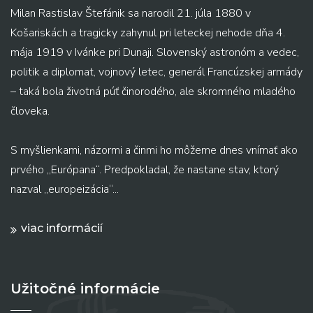
Milan Rastislav Štefánik sa narodil 21. júla 1880 v
Košariskách a tragicky zahynul pri leteckej nehode dňa 4.
mája 1919 v Ivánke pri Dunaji. Slovenský astronóm a vedec,
politik a diplomat, vojnový letec, generál Francúzskej armády
– taká bola životná púť činorodého, ale skromného mladého
človeka.
S myšlienkami, názormi a činmi ho môžeme dnes vnímať ako
prvého „Európana“. Predpokladal, že nastane stav, ktorý
nazval „europeizácia“...
viac informácií
Užitočné informácie