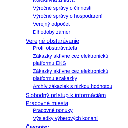
Kolektívna zmluva
Výročné správy o činnosti
Výročné správy o hospodárení
Verejný odpočet
Dlhodobý zámer
Verejné obstarávanie
Profil obstarávateľa
Zákazky aktívne cez elektronickú
platformu EKS
Zákazky aktívne cez elektronickú
platformu ezakazky
Archív zákaziek s nízkou hodnotou
Slobodný prístup k informáciám
Pracovné miesta
Pracovné ponuky
Výsledky výberových konaní
Časopisy