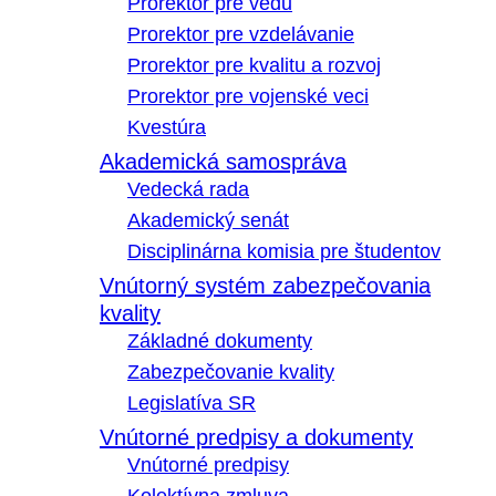
Prorektor pre vedu
Prorektor pre vzdelávanie
Prorektor pre kvalitu a rozvoj
Prorektor pre vojenské veci
Kvestúra
Akademická samospráva
Vedecká rada
Akademický senát
Disciplinárna komisia pre študentov
Vnútorný systém zabezpečovania
kvality
Základné dokumenty
Zabezpečovanie kvality
Legislatíva SR
Vnútorné predpisy a dokumenty
Vnútorné predpisy