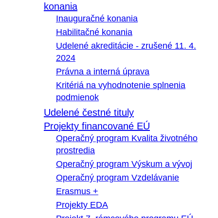
konania
Inauguračné konania
Habilitačné konania
Udelené akreditácie - zrušené 11. 4.
2024
Právna a interná úprava
Kritériá na vyhodnotenie splnenia
podmienok
Udelené čestné tituly
Projekty financované EÚ
Operačný program Kvalita životného
prostredia
Operačný program Výskum a vývoj
Operačný program Vzdelávanie
Erasmus +
Projekty EDA