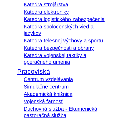
Katedra strojárstva
Katedra elektroniky
Katedra logistického zabezpečenia
Katedra spoločenských vied a
jazykov
Katedra telesnej výchovy a športu
Katedra bezpečnosti a obrany
Katedra vojenskej taktiky a
operačného umenia
Pracoviská
Centrum vzdelávania
Simulačné centrum
Akademická knižnica
Vojenská farnosť
Duchovná služba - Ekumenická
pastoračná služba