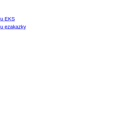
rmu EKS
mu ezakazky