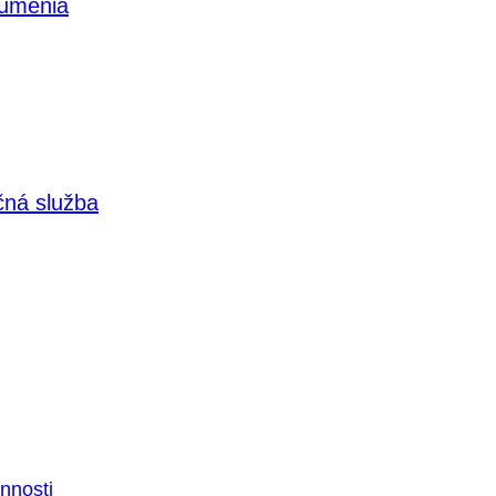
 umenia
čná služba
nnosti