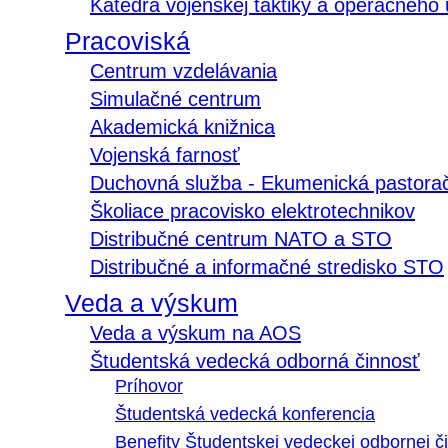
Katedra vojenskej taktiky a operačného
Pracoviská
Centrum vzdelávania
Simulačné centrum
Akademická knižnica
Vojenská farnosť
Duchovná služba - Ekumenická pastora
Školiace pracovisko elektrotechnikov
Distribučné centrum NATO a STO
Distribučné a informačné stredisko STO
Veda a výskum
Veda a výskum na AOS
Študentská vedecká odborná činnosť
Príhovor
Študentská vedecká konferencia
Benefity Študentskej vedeckej odbornej či