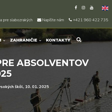
a pre slabozrakých
Napíšte nám
+421 960 422 735
M
ZAHRANIČIE
KONTAKTY
 PRE ABSOLVENTOV
025
sokých škôl, 10. 01. 2025