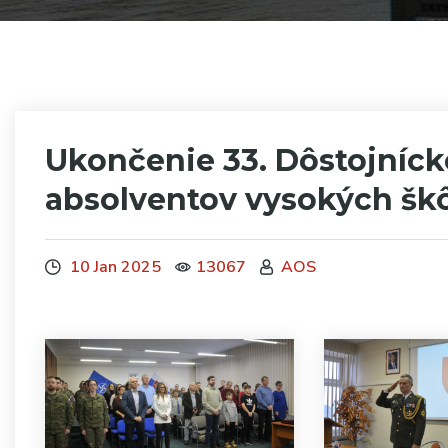
Ukončenie 33. Dôstojníck
absolventov vysokých škôl
10 Jan 2025
13067
AOS