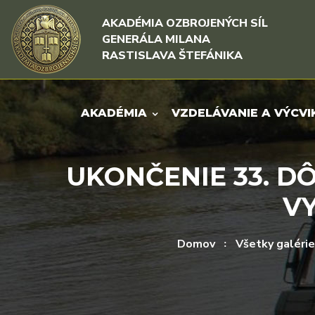
Rovno na obsah
Rovno na menu
AKADÉMIA OZBROJENÝCH SÍL
GENERÁLA MILANA
RASTISLAVA ŠTEFÁNIKA
AKADÉMIA
VZDELÁVANIE A VÝCVI
UKONČENIE 33. D
VY
Domov
Všetky galérie