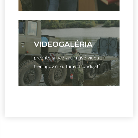
VIDEOGALÉRIA
prezrite si tiež zaujímavé videá z
tréningov či kultúrnych podujatí...