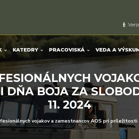
Verzi
K
KATEDRY
PRACOVISKÁ
VEDA A VÝSKU
FESIONÁLNYCH VOJAK
TI DŇA BOJA ZA SLOBOD
11. 2024
esionálnych vojakov a zamestnancov AOS pri príležitosti 