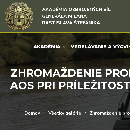
Rovno na obsah
Rovno na menu
AKADÉMIA OZBROJENÝCH SÍL
GENERÁLA MILANA
RASTISLAVA ŠTEFÁNIKA
AKADÉMIA
VZDELÁVANIE A VÝCVI
ZHROMAŽDENIE PRO
AOS PRI PRÍLEŽITOS
Domov
Všetky galérie
Zhromaždenie prof