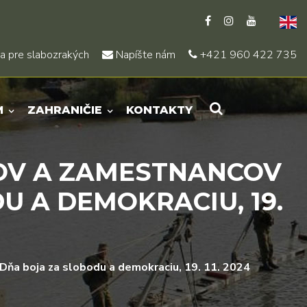
a pre slabozrakých
Napíšte nám
+421 960 422 735
M
ZAHRANIČIE
KONTAKTY
OV A ZAMESTNANCOV
U A DEMOKRACIU, 19.
Dňa boja za slobodu a demokraciu, 19. 11. 2024