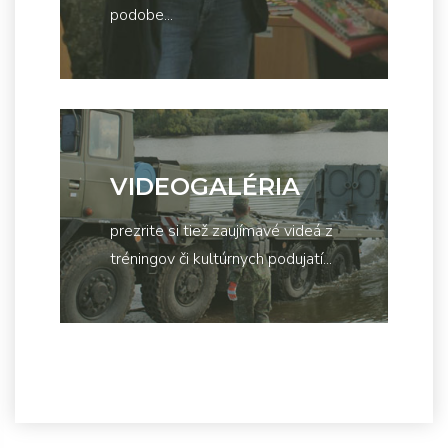
podobe...
VIDEOGALÉRIA
prezrite si tiež zaujímavé videá z
tréningov či kultúrnych podujatí...