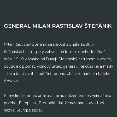
GENERAL MILAN RASTISLAV ŠTEFÁNIK
Milan Rastislav Štefánik sa narodil 21. júla 1880 v
Košariskách a tragicky zahynul pri leteckej nehode dňa 4.
mája 1919 v Ivánke pri Dunaji. Slovenský astronóm a vedec,
politik a diplomat, vojnový letec, generál Francúzskej armády
– taká bola životná púť činorodého, ale skromného mladého
človeka.
S myšlienkami, názormi a činmi ho môžeme dnes vnímať ako
prvého „Európana“. Predpokladal, že nastane stav, ktorý
nazval „europeizácia“...