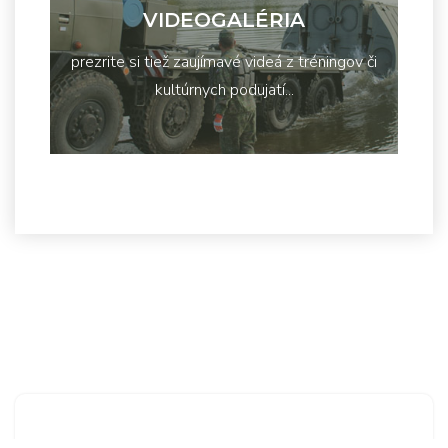
VIDEOGALÉRIA
prezrite si tiež zaujímavé videá z tréningov či
kultúrnych podujatí...